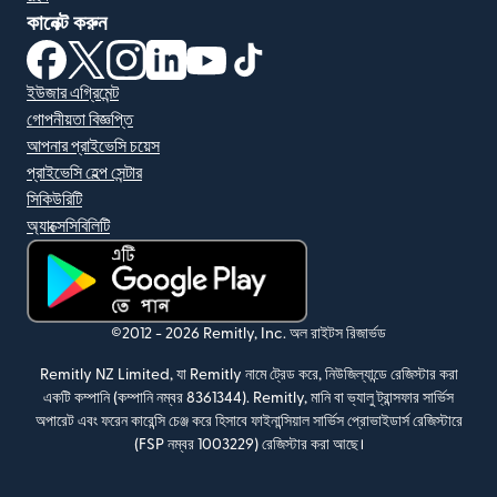
কানেক্ট করুন
(নতুন উইন্ডোতে খুলবে)
(নতুন উইন্ডোতে খুলবে)
(নতুন উইন্ডোতে খুলবে)
(নতুন উইন্ডোতে খুলবে)
(নতুন উইন্ডোতে খুলবে)
(নতুন উইন্ডোতে খুলবে)
ইউজার এগ্রিমেন্ট
গোপনীয়তা বিজ্ঞপ্তি
আপনার প্রাইভেসি চয়েস
প্রাইভেসি হেল্প সেন্টার
সিকিউরিটি
অ্যাক্সেসিবিলিটি
(নতুন উইন্ডোতে খুলবে)
©2012 -
2026
Remitly, Inc.
অল রাইটস রিজার্ভড
Remitly NZ Limited, যা Remitly নামে ট্রেড করে, নিউজিল্যান্ডে রেজিস্টার করা
একটি কম্পানি (কম্পানি নম্বর 8361344). Remitly, মানি বা ভ্যালু ট্রান্সফার সার্ভিস
অপারেট এবং ফরেন কারেন্সি চেঞ্জ করে হিসাবে ফাইনান্সিয়াল সার্ভিস প্রোভাইডার্স রেজিস্টারে
(FSP নম্বর 1003229) রেজিস্টার করা আছে।