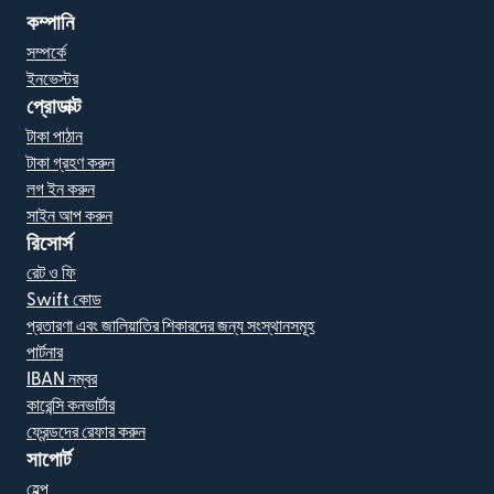
কম্পানি
সম্পর্কে
ইনভেস্টর
প্রোডাক্ট
টাকা পাঠান
টাকা গ্রহণ করুন
লগ ইন করুন
সাইন আপ করুন
রিসোর্স
রেট ও ফি
Swift কোড
প্রতারণা এবং জালিয়াতির শিকারদের জন্য সংস্থানসমূহ
পার্টনার
IBAN নম্বর
কারেন্সি কনভার্টার
ফ্রেন্ডদের রেফার করুন
সাপোর্ট
হেল্প