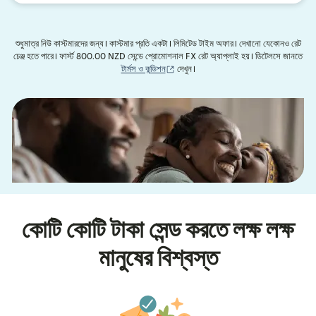
শুধুমাত্র নিউ কাস্টমারদের জন্য। কাস্টমার প্রতি একটা। লিমিটেড টাইম অফার। দেখানো যেকোনও রেট
চেঞ্জ হতে পারে। ফার্স্ট 800.00 NZD সেন্ডে প্রোমোশনাল FX রেট অ্যাপ্লাই হয়। ডিটেলসে জানতে
(নতুন উইন্ডোতে খুলবে)
টার্মস ও কন্ডিশন
দেখুন।
কোটি কোটি টাকা সেন্ড করতে লক্ষ লক্ষ
মানুষের বিশ্বস্ত