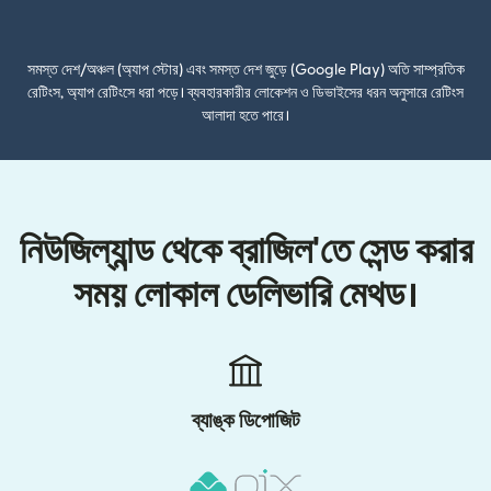
(নতুন উইন্ডোতে খুলবে)
সমস্ত দেশ/অঞ্চল (অ্যাপ স্টোর) এবং সমস্ত দেশ জুড়ে (Google Play) অতি সাম্প্রতিক
রেটিংস, অ্যাপ রেটিংসে ধরা পড়ে। ব্যবহারকারীর লোকেশন ও ডিভাইসের ধরন অনুসারে রেটিংস
আলাদা হতে পারে।
নিউজিল্যান্ড থেকে ব্রাজিল'তে সেন্ড করার
সময় লোকাল ডেলিভারি মেথড।
ব্যাঙ্ক ডিপোজিট