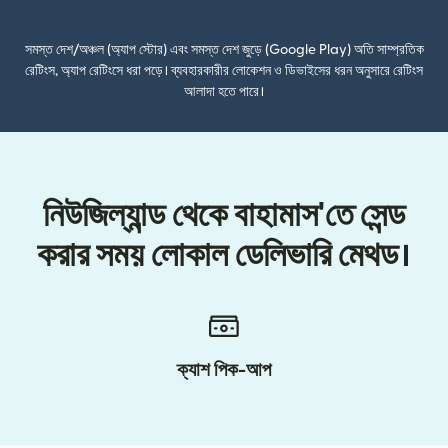
সমস্ত দেশ/অঞ্চল (অ্যাপ স্টোর) এবং সমস্ত দেশ জুড়ে (Google Play) অতি সাম্প্রতিক
রেটিংস, অ্যাপ রেটিংসে ধরা পড়ে। ব্যবহারকারীর লোকেশন ও ডিভাইসের ধরন অনুসারে রেটিংস
আলাদা হতে পারে।
নিউজিল্যান্ড থেকে বাহামাস'তে সেন্ড
করার সময় লোকাল ডেলিভারি মেথড।
ক্যাশ পিক-আপ