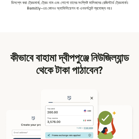
ডিসপ্লে করা ট্রেডমার্ক, ট্রেড নাম এবং লোগো তাদের সংশ্লিষ্ট মালিকদের রেজিস্টার্ড ট্রেডমার্ক।
Remitly-এর কোনও অ্যাফিলিয়েশন বা এনডর্সমেন্ট প্রযোজ্য নয়।
কীভাবে বাহামা দ্বীপপুঞ্জে নিউজিল্যান্ড
থেকে টাকা পাঠাবেন?