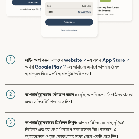
1
(নতুন উইন্ডোতে খুলবে)
(নতুন
সাইন আপ করুন
আমাদের
website
-এ অথবা
App Store
(নতুন উইন্ডোতে খুলবে)
অথবা
Google Play
-এ আমাদের অ্যাপে আপনার ইমেল
অ্যাড্রেস দিয়ে একটি অ্যাকাউন্ট তৈরি করুন।
2
আপনার ট্রান্সফার সেট আপ করুন
কারেন্সি, আপনি কত মানি পাঠাতে চান তা
এবং ডেলিভারি স্পিড বেছে নিন।
3
আপনার ট্রান্সফারের ডিটেলস লিখুন:
আপনার রিসিভারের নাম, কন্ট্যাক্ট
ডিটেলস এবং ব্যাংক বা পিকআপ ইনফরমেশন দিন। বাহামাস-এ
অ্যাভেলেবল পেমেন্ট মেথডগুলোর মধ্যে থেকে একটি বেছে নিন।