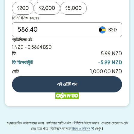
$
200
$
2,000
$
5,000
তিনি রিসিভ করবেন
BSD
প্রতিদিনের রেট
1 NZD = 0.5864 BSD
ফি
5.99 NZD
ফি ডিসকাউন্ট
-5.99 NZD
মোট
1,000.00 NZD
এই রেটটি পান
শুধুমাত্র নিউ কাস্টমারদের জন্য। কাস্টমার প্রতি একটা। লিমিটেড টাইম অফার। দেখানো যেকোনও রেট
(নতুন উইন্ডোতে খুলবে)
চেঞ্জ হতে পারে। ডিটেলসে জানতে
টার্মস ও কন্ডিশন
দেখুন।