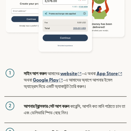
1
(নতুন উইন্ডোতে খুলবে)
(নতুন
সাইন আপ করুন
আমাদের
website
-এ অথবা
App Store
(নতুন উইন্ডোতে খুলবে)
অথবা
Google Play
-এ আমাদের অ্যাপে আপনার ইমেল
অ্যাড্রেস দিয়ে একটি অ্যাকাউন্ট তৈরি করুন।
2
আপনার ট্রান্সফার সেট আপ করুন
কারেন্সি, আপনি কত মানি পাঠাতে চান তা
এবং ডেলিভারি স্পিড বেছে নিন।