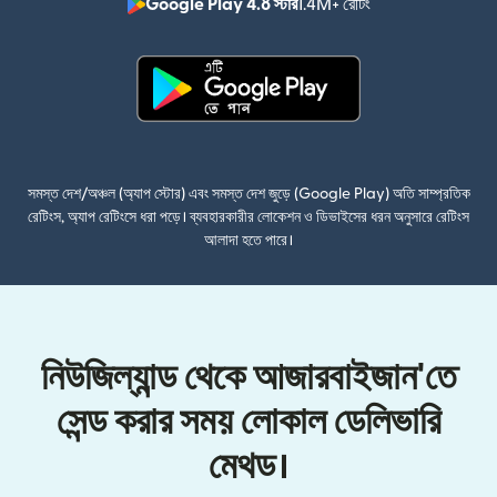
Google Play 4.8 স্টার
1.4M+ রেটিং
(নতুন উইন্ডোতে খুলবে)
(নতুন উইন্ডোতে খুলবে)
সমস্ত দেশ/অঞ্চল (অ্যাপ স্টোর) এবং সমস্ত দেশ জুড়ে (Google Play) অতি সাম্প্রতিক
রেটিংস, অ্যাপ রেটিংসে ধরা পড়ে। ব্যবহারকারীর লোকেশন ও ডিভাইসের ধরন অনুসারে রেটিংস
আলাদা হতে পারে।
নিউজিল্যান্ড থেকে আজারবাইজান'তে
সেন্ড করার সময় লোকাল ডেলিভারি
মেথড।