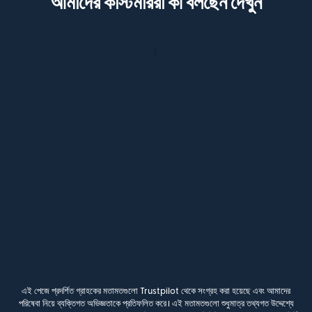
আমাদের কাস্টমাররা কী বলছেন দেখুন
এই পেজে প্রদর্শিত গ্রাহকের মতামতগুলো Trustpilot থেকে সংগ্রহ করা হয়েছে এবং আমাদের
পরিষেবা নিয়ে ব্যক্তিগত অভিজ্ঞতাকে প্রতিফলিত করে। এই মতামতগুলো শুধুমাত্র তথ্যগত উদ্দেশ্যে