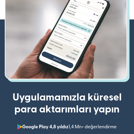
Uygulamamızla küresel
para aktarımları yapın
Google Play 4,8 yıldız
1,4 Mn+ değerlendirme
(yeni pe