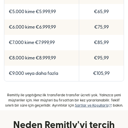
€5.000 kime €5.999,99
€65,99
€6.000 kime €6.999,99
€75,99
€7.000 kime €7.999,99
€85,99
€8.000 kime €8.999,99
€95,99
€9.000 veya daha fazla
€105,99
Remitly ile yaptığınız ilk transferde transfer ücreti yok. Yalnızca yeni
müşteriler için. Her müşteri bu fırsattan bir kez yararlanabilir. Teklif
(yeni penc
sınırlı bir süre için geçerlidir. Ayrıntılar için
Şartlar ve Koşullar'a
bakın.
Neden Remitly'yi tercih