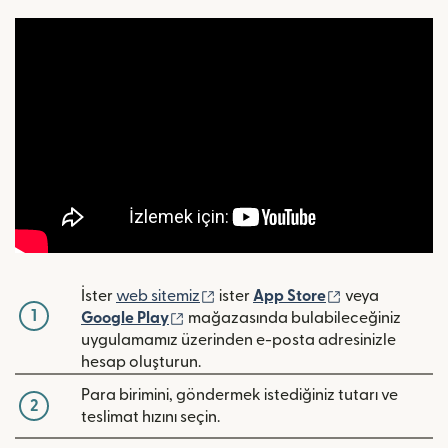
(yeni pencerede açılır)
(yeni pencerede
İster
web sitemiz
ister
App Store
veya
1
(yeni pencerede açılır)
Google Play
mağazasında bulabileceğiniz
uygulamamız üzerinden e-posta adresinizle
hesap oluşturun.
Para birimini, göndermek istediğiniz tutarı ve
2
teslimat hızını seçin.