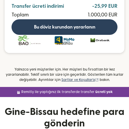
Transfer ücreti indirimi
-25,99 EUR
Toplam
1.000,00 EUR
Bu döviz kurundan yararlanın
ve dahası
Yalnızca yeni müşteriler için. Her müşteri bu fırsattan bir kez
yararlanabilir. Teklif sınırlı bir süre için geçerlidir. Gösterilen tüm kurlar
(yeni pencerede aç
değişebilir. Ayrıntılar için
Şartlar ve Koşullar'a
bakın.
Remitly ile yaptığınız ilk transferde transfer
ücreti yok
Gine-Bissau hedefine para
gönderin