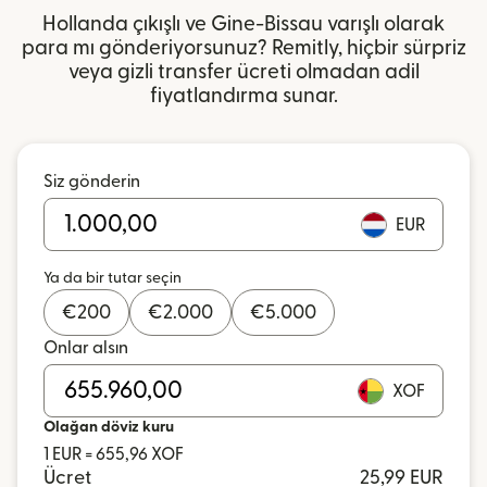
Hollanda çıkışlı ve Gine-Bissau varışlı olarak
para mı gönderiyorsunuz? Remitly, hiçbir sürpriz
veya gizli transfer ücreti olmadan adil
fiyatlandırma sunar.
Siz gönderin
EUR
Ya da bir tutar seçin
€
200
€
2.000
€
5.000
Onlar alsın
XOF
Olağan döviz kuru
1 EUR = 655,96 XOF
Ücret
25,99 EUR