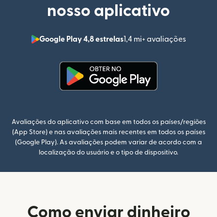
nosso aplicativo
Google Play 4,8 estrelas
1,4 mi+ avaliações
(abre em
(abre em uma nova janela)
Avaliações do aplicativo com base em todos os países/regiões
(App Store) e nas avaliações mais recentes em todos os países
(Google Play). As avaliações podem variar de acordo com a
localização do usuário e o tipo de dispositivo.
Como enviar dinheiro