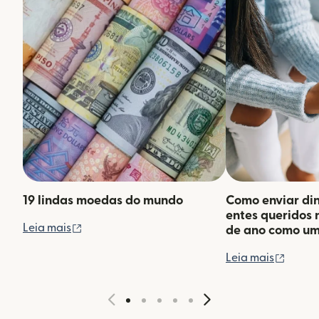
19 lindas moedas do mundo
Como enviar din
entes queridos 
(abre em uma nova janela)
Leia mais
de ano como um 
(abre 
Leia mais