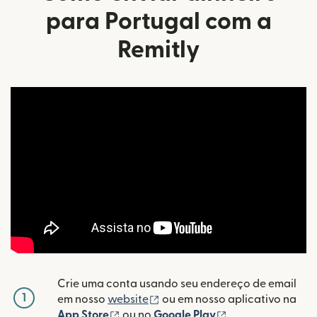
para Portugal com a
Remitly
Crie uma conta usando seu endereço de email
1
(abre em uma nova janela)
em nosso
website
ou em nosso aplicativo na
(abre em uma nova janela)
(abre em uma nov
App Store
ou no
Google Play
.