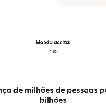
Moeda aceita:
 em uma nova janela)
EUR
ça de milhões de pessoas p
bilhões