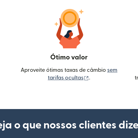
Ótimo valor
Aproveite ótimas taxas de câmbio
sem
(abre em uma nova 
tarifas ocultas
.
t
ja o que nossos clientes diz