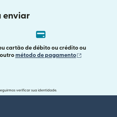
 enviar
eu cartão de débito ou crédito ou
(abre em uma
outro
método de pagamento
guirmos verificar sua identidade.