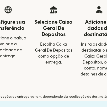
figure sua
Selecione Caixa
Adicione
nsferência
Geral De
dados 
Depositos
destinatá
ione o país, o
valor e a
Escolha Caixa
Insira os dad
locidade de
Geral De Depositos
destinatário 
entrega.
como opção de
Caixa Gera
entrega.
Depositos, 
conta, nom
detalhes de c
 opções de entrega variam, dependendo da localização do destinatár