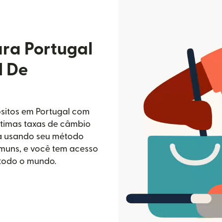
ara Portugal
l De
ositos em Portugal com
ótimas taxas de câmbio
da usando seu método
omuns, e você tem acesso
 todo o mundo.