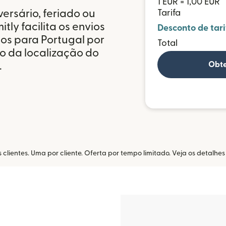
1 EUR = 1,00 EUR
ersário, feriado ou
Tarifa
tly facilita os envios
Desconto de tari
tos para Portugal por
Total
 da localização do
.
Obte
lientes. Uma por cliente. Oferta por tempo limitado. Veja os detalhe