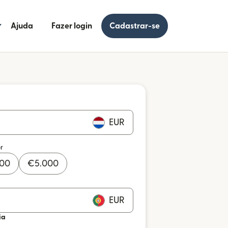
Ajuda
Fazer login
Cadastrar-se
EUR
r
000
€
5.000
EUR
ia