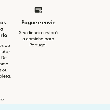
 os
Pague e envie
do
Seu dinheiro estará
rio
a caminho para
Portugal.
os do
no(a)
l De
como
e ou
oleta.
io.