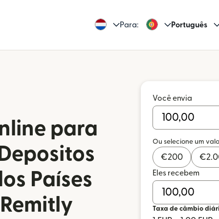
Para:
Português
Você envia
nline para
Ou selecione um valo
 Depositos
€
200
€
2.
dos Países
Eles recebem
 Remitly
Taxa de câmbio diár