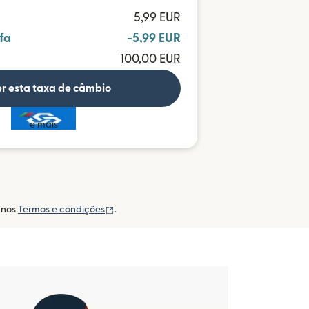
5,99 EUR
fa
-5,99 EUR
100,00 EUR
r esta taxa de câmbio
e mais
(abre em uma nova janela)
s nos
Termos e condições
.