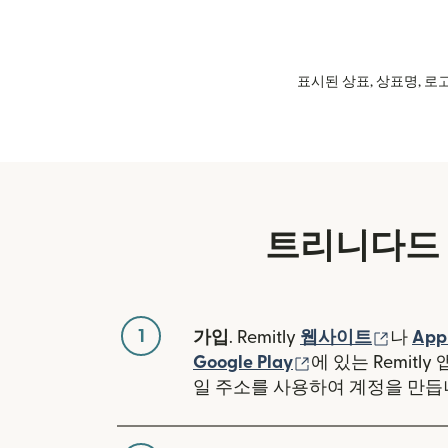
표시된 상표, 상표명, 로고
트리니다드 
1
(새 창
가입
. Remitly
웹사이트
나
App
(새 창에서 열림)
Google Play
에 있는 Remitl
일 주소를 사용하여 계정을 만듭