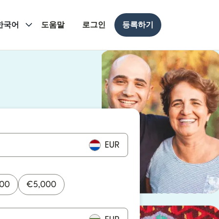
한국어
도움말
로그인
등록하기
 열림)
 열림)
EUR
000
€
5,000