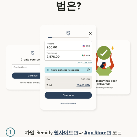
법은?
1
(새 창에서 열림)
(새 창에서 
가입
. Remitly
웹사이트
나
App Store
또는