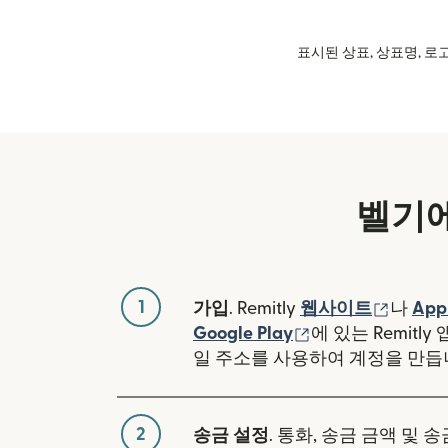
표시된 상표, 상표명, 로고
벨기에
1
(새 창
가입
. Remitly
웹사이트
나
App
(새 창에서 열림)
Google Play
에 있는 Remitl
일 주소를 사용하여 계정을 만듭
2
송금 설정
. 통화, 송금 금액 및 