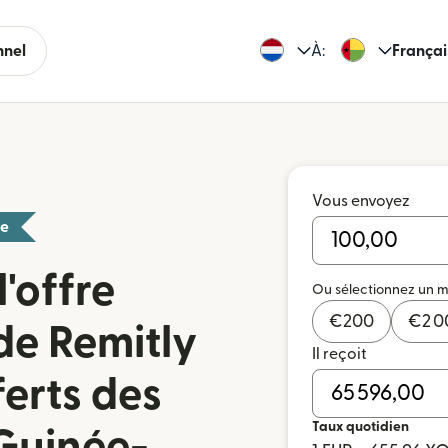
nnel
À:
Françai
Vous envoyez
ue
l'offre
Ou sélectionnez un 
€
200
€
2 
de Remitly
Il reçoit
ferts des
Taux quotidien
Guinée-