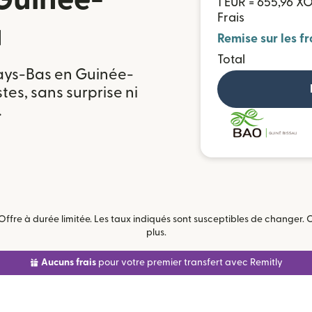
1 EUR = 655,96 X
Frais
u
Remise sur les fr
Total
Pays-Bas en Guinée-
stes, sans surprise ni
.
Offre à durée limitée. Les taux indiqués sont susceptibles de changer. 
plus.
Aucuns frais
pour votre premier transfert avec Remitly