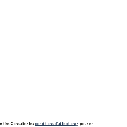
(s'ouvre dans une nouvelle 
mitée. Consultez les
conditions d'utilisation
pour en