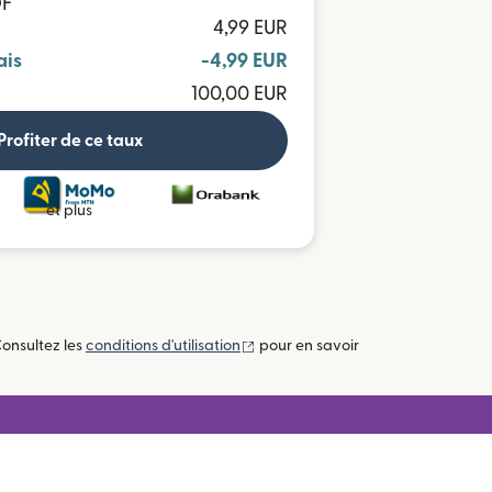
OF
4,99 EUR
ais
-4,99 EUR
100,00 EUR
Profiter de ce taux
et plus
(s'ouvre dans une nouvelle fenêtre
Consultez les
conditions d'utilisation
pour en savoir