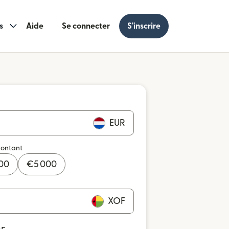
s
Aide
Se connecter
S'inscrire
EUR
montant
000
€
5 000
XOF