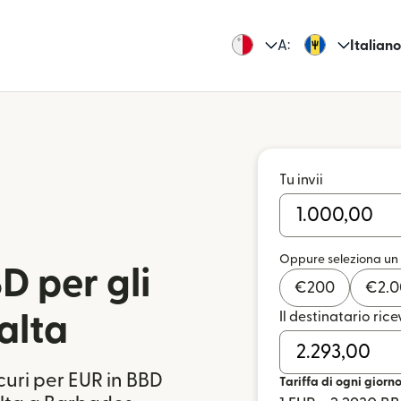
A:
Italiano
Tu invii
Oppure seleziona un
D per gli
€
200
€
2.
Il destinatario rice
alta
icuri per EUR in BBD
Tariffa di ogni giorn