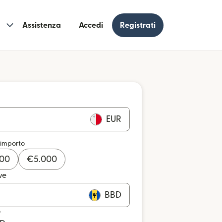
Assistenza
Accedi
Registrati
EUR
 importo
000
€
5.000
ve
BBD
o