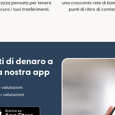
rezza pensata per tenere
una crescente rete di ba
icuro i tuoi trasferimenti.
punti di ritiro di contan
ti di denaro a
la nostra app
+ valutazioni
(si apre in una nuova finestra)
n+ valutazioni
(si apre in una nuova finestra)