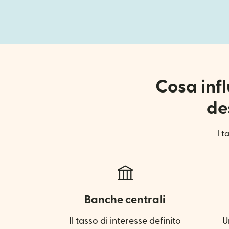
Cosa infl
de
I t
Banche centrali
Il tasso di interesse definito
U