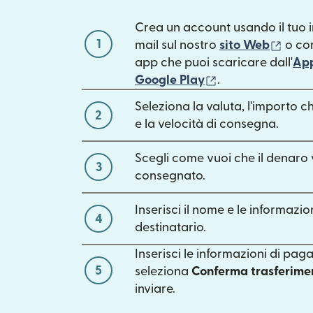
Crea un account usando il tuo i
1
(si a
mail sul nostro
sito Web
o con
app che puoi scaricare dall'
App
(si apre in una n
Google Play
.
Seleziona la valuta, l'importo c
2
e la velocità di consegna.
Scegli come vuoi che il denaro
3
consegnato.
Inserisci il nome e le informazio
4
destinatario.
Inserisci le informazioni di pa
5
seleziona
Conferma trasferime
inviare.