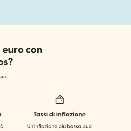
r euro con
os?
cui:
a
Tassi di inflazione
uò
Un'inflazione più bassa può