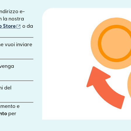
ndirizzo e-
pre in una nuova finestra)
 la nostra
(si apre in una nuova finestra)
 Store
o da
uova finestra)
he vuoi inviare
 venga
ni del
gamento e
nto
per