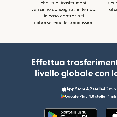
che i tuoi trasferimenti
sicu
verranno consegnati in tempo;
al s
in caso contrario ti
rimborseremo le commissioni.
Effettua trasferimen
livello globale con 
App Store 4,9 stelle
4,2 mln
Google Play 4,8 stelle
1,4 ml