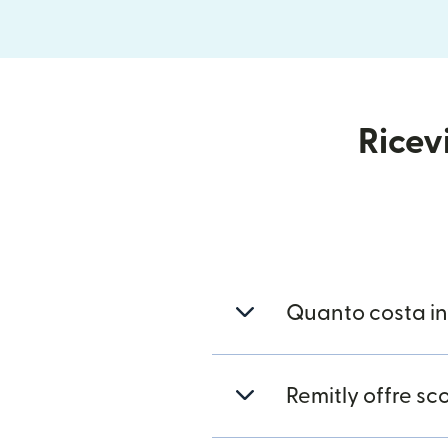
Ricevi
Quanto costa i
Remitly offre sco