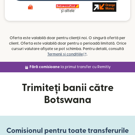
și altele
Oferta este valabilă doar pentru clienții noi. O singură ofertă per
client. Oferta este valabilă doar pentru o perioadă limitată. Orice
cursuri valutare afișate se pot schimba. Pentru detalii, consultă
(se deschide într-o fereast
Termenii și condițiile
.
Fără comisioane
la primul transfer cu Remitly
Trimiteți banii către
Botswana
Comisionul pentru toate transferurile