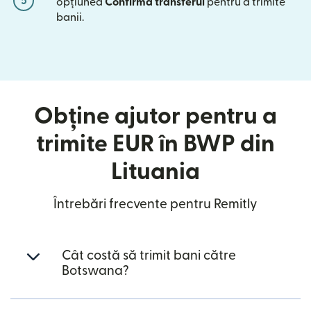
5
opțiunea
Confirmă transferul
pentru a trimite
banii.
Obține ajutor pentru a
trimite EUR în BWP din
Lituania
Întrebări frecvente pentru Remitly
Cât costă să trimit bani către
Botswana?