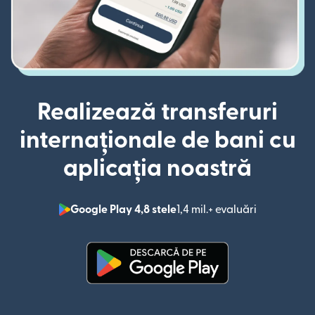
Realizează transferuri
internaționale de bani cu
aplicația noastră
Google Play 4,8 stele
1,4 mil.+ evaluări
(se deschid
(se deschide într-o fereastră n