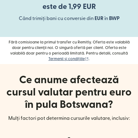
este de 1,99 EUR
Când trimiți bani cu conversie din
EUR
în
BWP
Fără comisioane la primul transfer cu Remitly. Oferta este valabilă
doar pentru clienții noi. O singură ofertă per client. Oferta este
valabilă doar pentru o perioadă limitată. Pentru detalii, consultă
(se deschide într-o fereast
Termenii și condițiile
.
Ce anume afectează
cursul valutar pentru euro
în pula Botswana?
Mulți factori pot determina cursurile valutare, inclusiv: