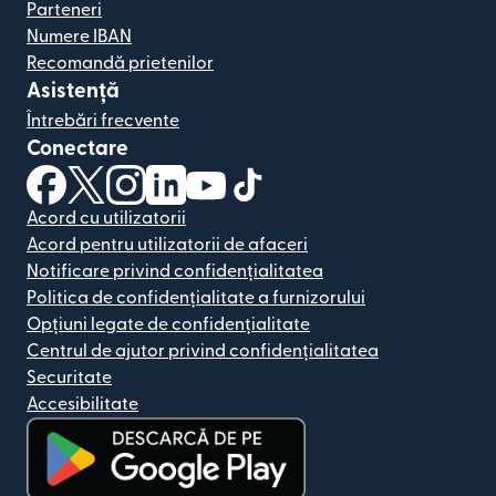
Parteneri
Numere IBAN
Recomandă prietenilor
Asistență
Întrebări frecvente
Conectare
(se deschide într-o fereastră nouă)
(se deschide într-o fereastră nouă)
(se deschide într-o fereastră nouă)
(se deschide într-o fereastră nouă)
(se deschide într-o fereastră nou
(se deschide într-o fereastr
Acord cu utilizatorii
Acord pentru utilizatorii de afaceri
Notificare privind confidențialitatea
Politica de confidențialitate a furnizorului
Opțiuni legate de confidențialitate
Centrul de ajutor privind confidențialitatea
Securitate
Accesibilitate