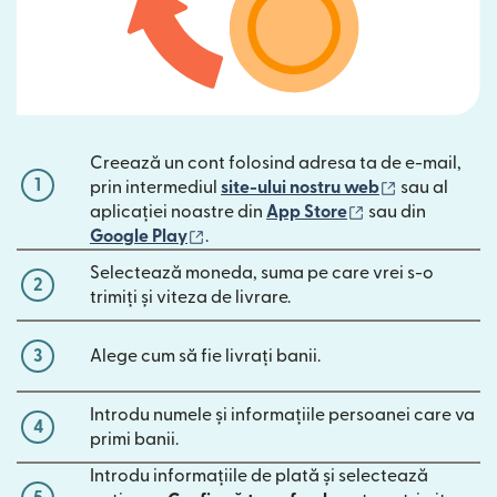
Creează un cont folosind adresa ta de e-mail,
1
(se deschide
prin intermediul
site-ului nostru web
sau al
(se deschide înt
aplicației noastre din
App Store
sau din
(se deschide într-o fereastră nouă)
Google Play
.
Selectează moneda, suma pe care vrei s-o
2
trimiți și viteza de livrare.
3
Alege cum să fie livrați banii.
Introdu numele și informațiile persoanei care va
4
primi banii.
Introdu informațiile de plată și selectează