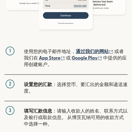
1
（在新窗
使用您的电子邮件地址，
通过我们的网站
或者
（在新窗口中打开）
（在新窗口中
我们在
App Store
或
Google Play
中提供的应
用创建账户。
2
设置您的汇款
：选择货币、要汇出的金额和递送速
度。
3
填写汇款信息
：请输入收款人的姓名、联系方式以
及银行或取款信息。 从博茨瓦纳可用的收款方式
中选择一种。