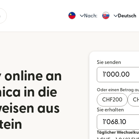
n
Nach:
Deutsch
Sie senden
 online an
ica in die
Oder einen Betrag a
CHF
200
C
eisen aus
Sie erhalten
tein
Täglicher Wechselku