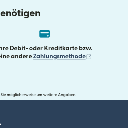
benötigen
Ihre Debit- oder Kreditkarte bzw.
(wird in ein
eine andere
Zahlungsmethode
wir Sie möglicherweise um weitere Angaben.
.