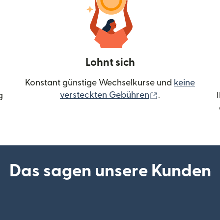
Lohnt sich
Konstant günstige Wechselkurse und
keine
(wird in einem 
versteckten Gebühren
.
g
Das sagen unsere Kunden