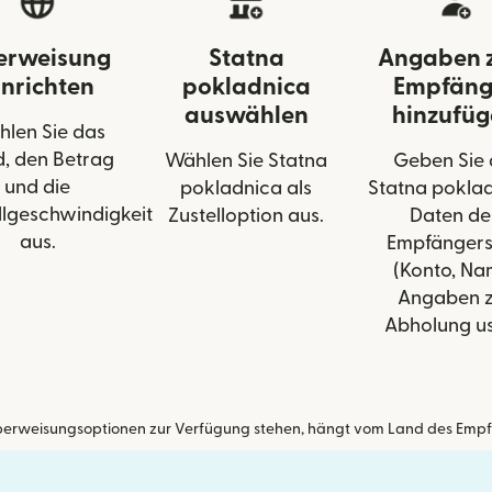
erweisung
Statna
Angaben 
inrichten
pokladnica
Empfäng
auswählen
hinzufü
len Sie das
, den Betrag
Wählen Sie Statna
Geben Sie 
und die
pokladnica als
Statna pokla
llgeschwindigkeit
Zustelloption aus.
Daten de
aus.
Empfängers
(Konto, Na
Angaben z
Abholung us
erweisungsoptionen zur Verfügung stehen, hängt vom Land des Empf