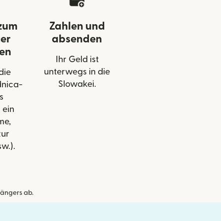
zum
Zahlen und
er
absenden
gen
Ihr Geld ist
unterwegs in die
die
Slowakei.
dnica-
s
 ein
me,
ur
w.).
ängers ab.