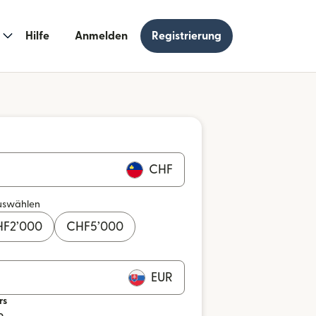
Hilfe
Anmelden
Registrierung
CHF
uswählen
HF
2’000
CHF
5’000
EUR
rs