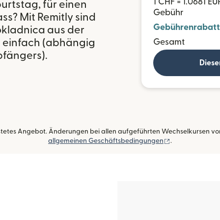
1 CHF = 1.0681 EU
rtstag, für einen
Gebühr
ss? Mit Remitly sind
Gebührenrabatt
kladnica aus der
 einfach (abhängig
Gesamt
fängers).
Diese
istetes Angebot. Änderungen bei allen aufgeführten Wechselkursen vorb
(wird in einem 
allgemeinen Geschäftsbedingungen
.