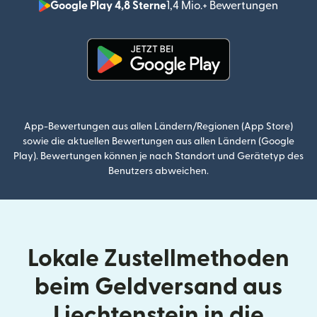
Google Play 4,8 Sterne
1,4 Mio.+ Bewertungen
(wird i
(wird in einem neuen Fenster g
App-Bewertungen aus allen Ländern/Regionen (App Store)
sowie die aktuellen Bewertungen aus allen Ländern (Google
Play). Bewertungen können je nach Standort und Gerätetyp des
Benutzers abweichen.
Lokale Zustellmethoden
beim Geldversand aus
Liechtenstein in die