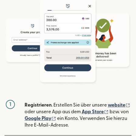
1
(w
Registrieren
. Erstellen Sie über unsere
website
(wird in ein
oder unsere App aus dem
App Store
bzw. von
(wird in einem neuen Fenster geöffn
Google Play
ein Konto. Verwenden Sie hierzu
Ihre E-Mail-Adresse.