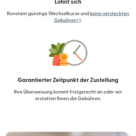
Lohnt sich
Konstant günstige Wechselkurse und
keine versteckten
(wird in einem neuen Fen
Gebühren
.
Garantierter Zeitpunkt der Zustellung
Ihre Überweisung kommt fristgerecht an oder wir
erstatten Ihnen die Gebühren.