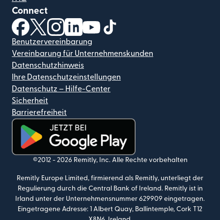
Connect
(wird in einem neuen Fenster geöffnet)
(wird in einem neuen Fenster geöffnet)
(wird in einem neuen Fenster geöffnet)
(wird in einem neuen Fenster geöffnet)
(wird in einem neuen Fenster geöf
(wird in einem neuen Fenster
Benutzervereinbarung
Vereinbarung für Unternehmenskunden
Datenschutzhinweis
Ihre Datenschutzeinstellungen
Datenschutz – Hilfe-Center
Sicherheit
Barrierefreiheit
(wird in einem neuen Fenster geöffnet)
©2012 -
2026
Remitly, Inc.
Alle Rechte vorbehalten
Remitly Europe Limited, firmierend als Remitly, unterliegt der
Regulierung durch die Central Bank of Ireland. Remitly ist in
Irland unter der Unternehmensnummer 629909 eingetragen.
Eingetragene Adresse: 1 Albert Quay, Ballintemple, Cork T12
X8N6, Ireland.