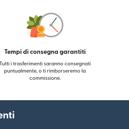
Tempi di consegna garantiti
Tutti i trasferimenti saranno consegnati
 una nuova finestra)
puntualmente, o ti rimborseremo la
commissione.
enti