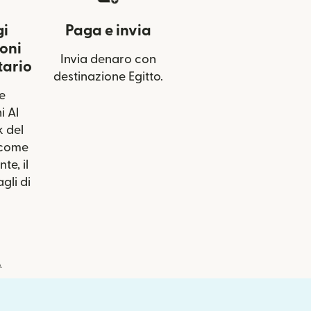
gi
Paga e invia
oni
Invia denaro con
tario
destinazione Egitto.
le
i Al
 del
 come
te, il
gli di
.