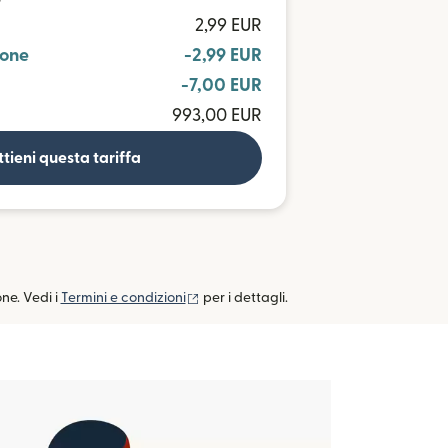
P
2,99 EUR
ione
-2,99 EUR
-7,00 EUR
993,00 EUR
tieni questa tariffa
(si apre in una nuova finestra)
one. Vedi i
Termini e condizioni
per i dettagli.