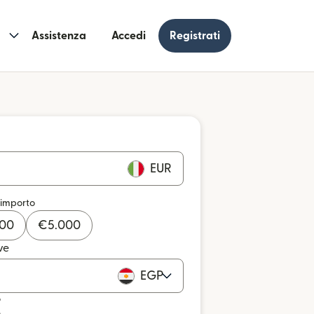
Assistenza
Accedi
Registrati
EUR
 importo
000
€
5.000
ve
EGP
o