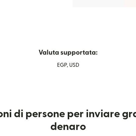
Valuta supportata:
n una nuova finestra)
EGP, USD
ioni di persone per inviare g
denaro