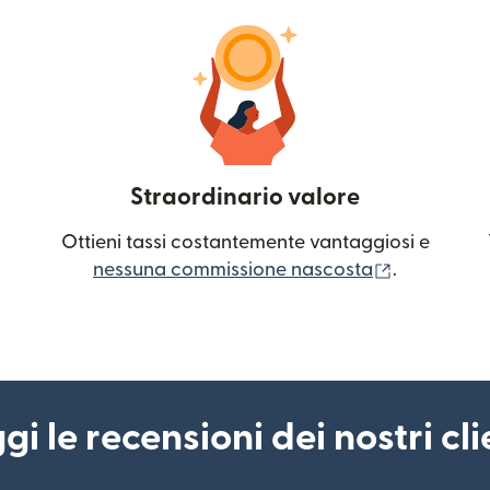
Straordinario valore
Ottieni tassi costantemente vantaggiosi e
(si apre in
nessuna commissione nascosta
.
gi le recensioni dei nostri cli