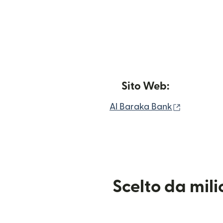
Sito Web:
(si apre i
Al Baraka Bank
Scelto da mil