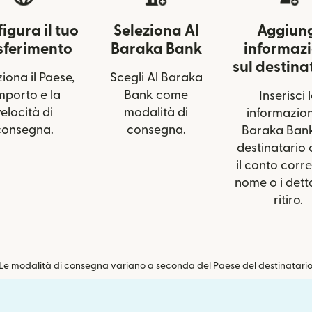
igura il tuo
Seleziona Al
Aggiun
sferimento
Baraka Bank
informazi
sul destina
iona il Paese,
Scegli Al Baraka
importo e la
Bank come
Inserisci 
elocità di
modalità di
informazion
consegna.
consegna.
Baraka Bank
destinatario
il conto corren
nome o i detta
ritiro.
Le modalità di consegna variano a seconda del Paese del destinatario