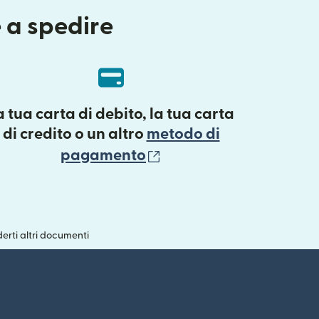
e a spedire
a tua carta di debito, la tua carta
di credito o un altro
metodo di
(si apre in una nuova f
pagamento
erti altri documenti