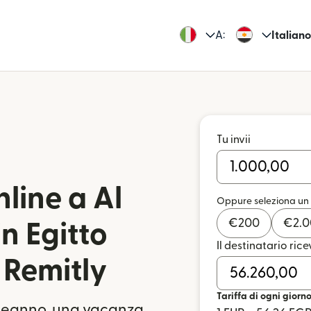
A:
Italiano
Tu invii
line a Al
Oppure seleziona un
€
200
€
2.
n Egitto
Il destinatario rice
n Remitly
Tariffa di ogni giorn
pleanno, una vacanza