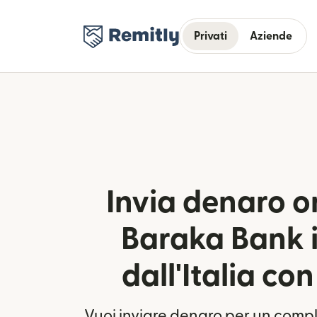
Privati
Aziende
Invia denaro on
Baraka Bank i
dall'Italia co
Vuoi inviare denaro per un com