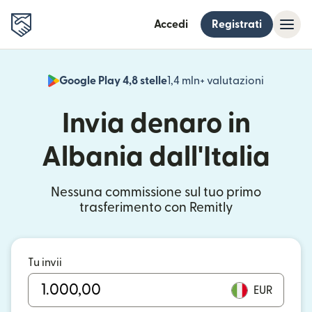
Accedi
Registrati
Google Play 4,8 stelle
1,4 mln+ valutazioni
(si apre i
Invia denaro in
Albania dall'Italia
Nessuna commissione sul tuo primo
trasferimento con Remitly
Tu invii
EUR