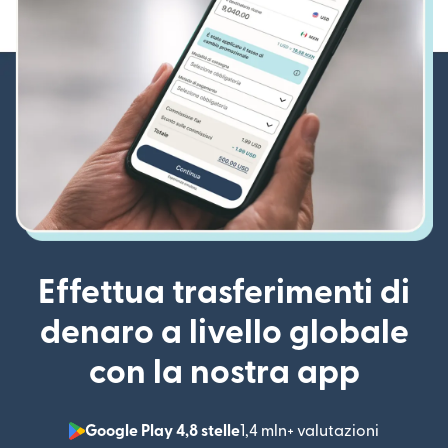
Effettua trasferimenti di
denaro a livello globale
con la nostra app
Google Play 4,8 stelle
1,4 mln+ valutazioni
(si apre i