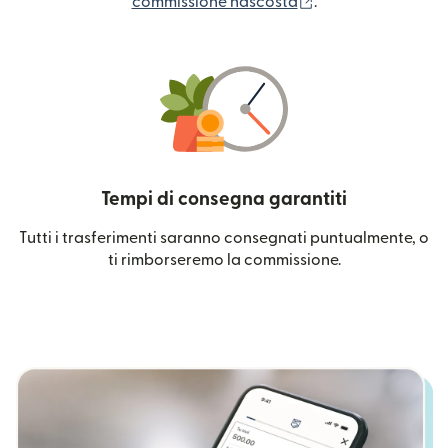
(si apre in una nuo
commissione nascosta
.
Tempi di consegna garantiti
Tutti i trasferimenti saranno consegnati puntualmente, o
ti rimborseremo la commissione.