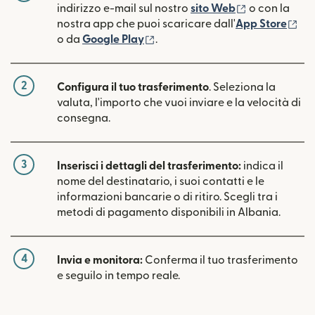
(si apre in un
indirizzo e-mail sul nostro
sito Web
o con la
(si
nostra app che puoi scaricare dall'
App Store
(si apre in una nuova finestra)
o da
Google Play
.
2
Configura il tuo trasferimento
. Seleziona la
valuta, l'importo che vuoi inviare e la velocità di
consegna.
3
Inserisci i dettagli del trasferimento:
indica il
nome del destinatario, i suoi contatti e le
informazioni bancarie o di ritiro. Scegli tra i
metodi di pagamento disponibili in Albania.
4
Invia e monitora:
Conferma il tuo trasferimento
e seguilo in tempo reale.