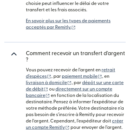
choisie peut influencer le délai de votre
transfert et les frais associés.
En savoir plus sur les types de paiements
(s'ouvre dans une nouvelle
acceptés par Remitly.
Comment recevoir un transfert d'argent
?
Vous pouvez recevoir de l'argent en
retrait
(s'ouvre dans une nouvelle fenêtre)
(s'ouvre dans
d'espèces
, par
paiement mobile
, en
(s'ouvre dans une nouvelle 
livraison à domicile
, par
dépôt sur une carte
(s'ouvre dans une nouvelle fenêtre)
de débit
ou
directement sur un compte
(s'ouvre dans une nouvelle fenêtre)
bancaire
en fonction de la localisation du
destinataire. Pensez à informer l'expéditeur de
votre méthode préférée. Votre destinataire n'a
pas besoin de s'inscrire à Remitly pour recevoir
de l'argent. Cependant, l'expéditeur doit
créer
(s'ouvre dans une nouvelle f
un compte Remitly
pour envoyer de l'argent.