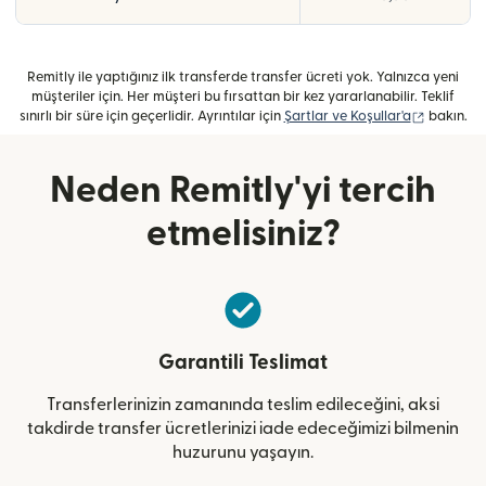
Remitly ile yaptığınız ilk transferde transfer ücreti yok. Yalnızca yeni
müşteriler için. Her müşteri bu fırsattan bir kez yararlanabilir. Teklif
(yeni penc
sınırlı bir süre için geçerlidir. Ayrıntılar için
Şartlar ve Koşullar'a
bakın.
Neden Remitly'yi tercih
etmelisiniz?
Garantili Teslimat
Transferlerinizin zamanında teslim edileceğini, aksi
takdirde transfer ücretlerinizi iade edeceğimizi bilmenin
huzurunu yaşayın.