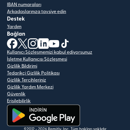
IBAN numaraları
Arkadaşlarınıza tavsiye edin
Destek
Yardım
Bağlan
(yeni pencerede açılır)
(yeni pencerede açılır)
(yeni pencerede açılır)
(yeni pencerede açılır)
(yeni pencerede açılır)
(yeni pencerede açılır)
Kullanıcı Sözleşmemizi kabul ediyorsunuz
İşletme Kullanıcısı Sözleşmesi
Gizlilik Bildirimi
Tedarikçi Gizlilik Politikası
Gizlilik Tercihleriniz
Gizlilik Yardım Merkezi
Güvenlik
Erişilebilirlik
(yeni pencerede açılır)
©2012 -
2026
Remitly, Inc.
Tüm hakları saklıdır