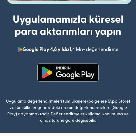
Uygulamamızla küresel
para aktarımları yapın
Google Play 4,8 yıldız
1,4 Mn+ değerlendirme
(yeni pe
(yeni pencerede açılır)
Uygulama değerlendirmeleri tüm ülkelere/bölgelere (App Store)
ve tüm ülkeler genelindeki en son değerlendirmelere (Google
Play) dayanmaktadır. Değerlendirmeler kullanıcı konumuna ve
cihaz türüne göre değişebilir.