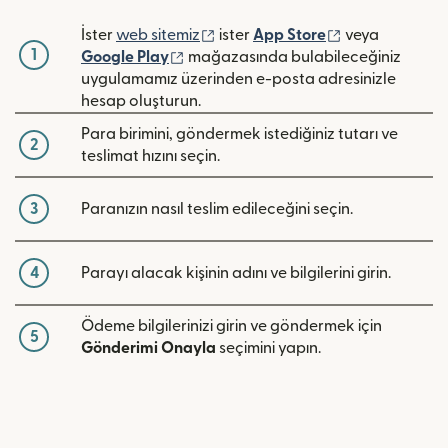
(yeni pencerede açılır)
(yeni pencerede
İster
web sitemiz
ister
App Store
veya
1
(yeni pencerede açılır)
Google Play
mağazasında bulabileceğiniz
uygulamamız üzerinden e-posta adresinizle
hesap oluşturun.
Para birimini, göndermek istediğiniz tutarı ve
2
teslimat hızını seçin.
3
Paranızın nasıl teslim edileceğini seçin.
4
Parayı alacak kişinin adını ve bilgilerini girin.
Ödeme bilgilerinizi girin ve göndermek için
5
Gönderimi Onayla
seçimini yapın.