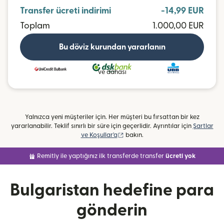
Transfer ücreti indirimi
-14,99 EUR
Toplam
1.000,00 EUR
Bu döviz kurundan yararlanın
ve dahası
Yalnızca yeni müşteriler için. Her müşteri bu fırsattan bir kez
yararlanabilir. Teklif sınırlı bir süre için geçerlidir. Ayrıntılar için
Şartlar
(yeni pencerede açılır)
ve Koşullar'a
bakın.
Remitly ile yaptığınız ilk transferde transfer
ücreti yok
Bulgaristan hedefine para
gönderin