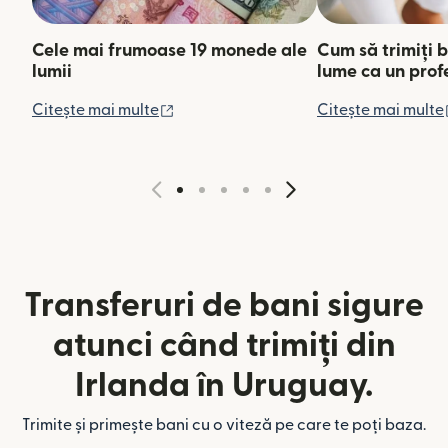
Cele mai frumoase 19 monede ale
Cum să trimiți b
lumii
lume ca un prof
(se deschide într-o fereastră nouă)
Citește mai multe
Citește mai multe
Transferuri de bani sigure
atunci când trimiți din
Irlanda în Uruguay.
Trimite și primește bani cu o viteză pe care te poți baza.