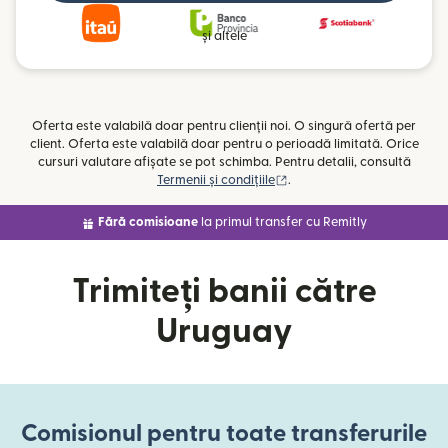
și altele
Oferta este valabilă doar pentru clienții noi. O singură ofertă per
client. Oferta este valabilă doar pentru o perioadă limitată. Orice
cursuri valutare afișate se pot schimba. Pentru detalii, consultă
(se deschide într-o fereast
Termenii și condițiile
.
Fără comisioane
la primul transfer cu Remitly
Trimiteți banii către
Uruguay
Comisionul pentru toate transferurile