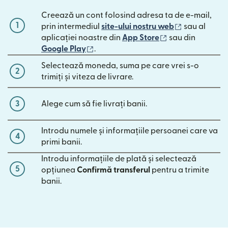
Creează un cont folosind adresa ta de e-mail,
1
(se deschide
prin intermediul
site-ului nostru web
sau al
(se deschide înt
aplicației noastre din
App Store
sau din
(se deschide într-o fereastră nouă)
Google Play
.
Selectează moneda, suma pe care vrei s-o
2
trimiți și viteza de livrare.
3
Alege cum să fie livrați banii.
Introdu numele și informațiile persoanei care va
4
primi banii.
Introdu informațiile de plată și selectează
5
opțiunea
Confirmă transferul
pentru a trimite
banii.