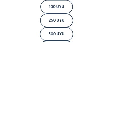
100 UYU
250 UYU
500 UYU
1000 UYU
2000 UYU
Compania
Despre noi
Investitori
Produse