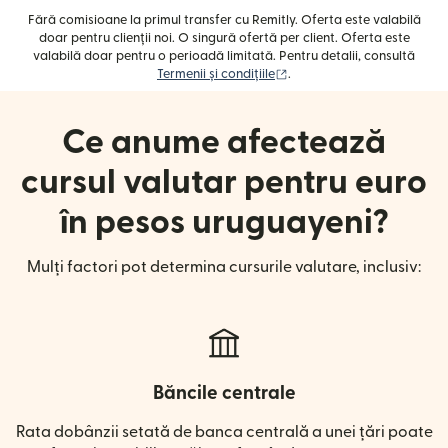
Fără comisioane la primul transfer cu Remitly. Oferta este valabilă
doar pentru clienții noi. O singură ofertă per client. Oferta este
valabilă doar pentru o perioadă limitată. Pentru detalii, consultă
(se deschide într-o fereast
Termenii și condițiile
.
Ce anume afectează
cursul valutar pentru euro
în pesos uruguayeni?
Mulți factori pot determina cursurile valutare, inclusiv:
Băncile centrale
Rata dobânzii setată de banca centrală a unei țări poate