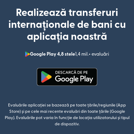
Realizează transferuri
internaționale de bani cu
aplicația noastră
Google Play 4,8 stele
1,4 mil.+ evaluări
(se deschid
(se deschide într-o fereastră n
Evaluările aplicației se bazează pe toate țările/regiunile (App
Store) și pe cele mai recente evaluări din toate țările (Google
Play). Evaluările pot varia în funcție de locația utilizatorului și tipul
de dispozitiv.