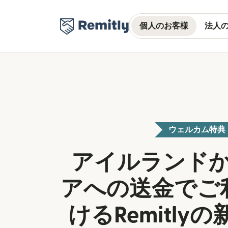
個人のお客様
法人
ウェルカム特典
アイルランド
アへの送金でご
けるRemitly