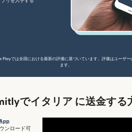
アプリを入手する
oogle Playでは全国における最新の評価に基づいています。評価はユ
ます。
emitlyでイタリア に送金する
ンドウで開きます）
App
ます）
ィンドウで開きます）
ウンロード可