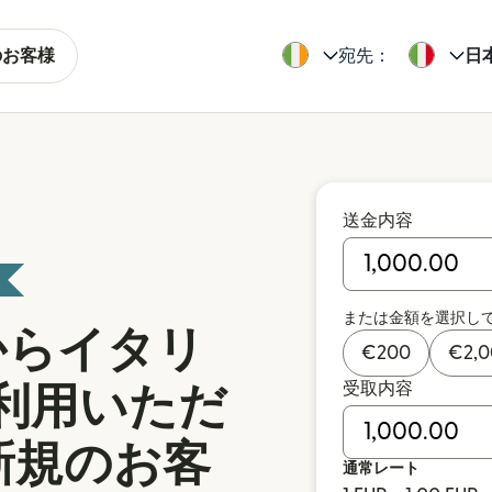
のお客様
宛先：
日
送金内容
または金額を選択し
からイタリ
€
200
€
2,
受取内容
利用いただ
の新規のお客
通常レート