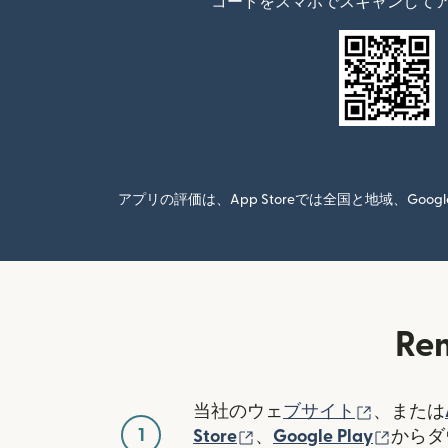
コードをスマホでスキャンして
アプリの評価は、App Storeでは全国と地域、G
R
（別ウィ
当社のウェ
ブサイト
、または
1
（別ウィンドウで開き
（別ウ
Store
、
Google Play
からダ