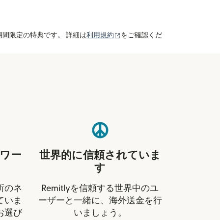
（別ウィンドウで開きます）
期間限定の特典です。 詳細は
利用規約
をご確認くだ
ワー
世界的に信頼されていま
す
所のネ
Remitlyを信頼する世界中のユ
ていま
ーザーと一緒に、海外送金を行
お選び
いましょう。