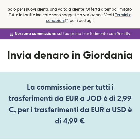
Solo per i nuovi clienti. Una volta a cliente. Offerta a tempo limitato.
Tutte le tariffe indicate sono soggette a variazione. Vedi i
Termini e
(si apre in una nuova finestra)
condizioni
per i dettagli.
Nessuna commissione
sul tuo primo trasferimento con Remitly
Invia denaro in Giordania
La commissione per tutti i
trasferimenti da EUR a JOD è di 2,99
€, per i trasferimenti da EUR a USD è
di 4,99 €