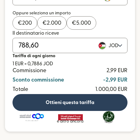
Oppure seleziona un importo
€
200
€
2.000
€
5.000
Il destinatario riceve
JOD
Tariffa di ogni giorno
1 EUR = 0,7886 JOD
Commissione
2,99 EUR
Sconto commissione
-2,99 EUR
Totale
1.000,00 EUR
Ottieni questa tariffa
e altro ancora