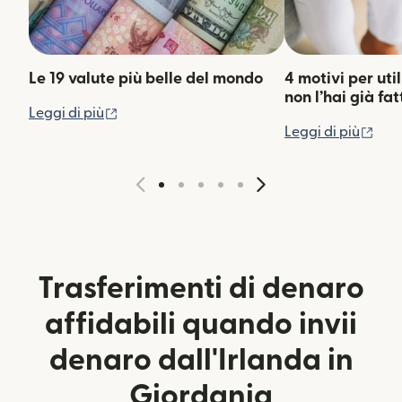
Le 19 valute più belle del mondo
4 motivi per uti
non l’hai già fat
(si apre in una nuova finestra)
Leggi di più
(si 
Leggi di più
Trasferimenti di denaro
affidabili quando invii
denaro dall'Irlanda in
Giordania