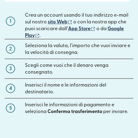
Crea un account usando il tuo indirizzo e-mail
1
(si apre in una nuova finestra)
sul nostro
sito Web
o con la nostra app che
(si apre in una nuov
puoi scaricare dall'
App Store
o da
Google
(si apre in una nuova finestra)
Play
.
Seleziona la valuta, l'importo che vuoi inviare e
2
la velocità di consegna.
Scegli come vuoi che il denaro venga
3
consegnato.
Inserisci il nome e le informazioni del
4
destinatario.
Inserisci le informazioni di pagamento e
5
seleziona
Conferma trasferimento
per inviare.