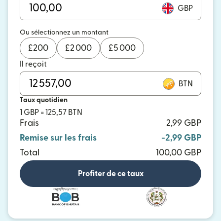
GBP
Ou sélectionnez un montant
£
200
£
2 000
£
5 000
Il reçoit
BTN
Taux quotidien
1 GBP = 125,57 BTN
Frais
2,99 GBP
Remise sur les frais
-2,99 GBP
Total
100,00 GBP
Profiter de ce taux