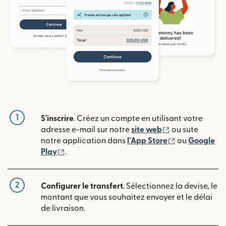
1
S'inscrire
. Créez un compte en utilisant votre
(s'ouvre dans u
adresse e-mail sur notre
site web
ou sute
(s'ouvre dans
notre application dans
l'App Store
ou
Google
(s'ouvre dans une nouvelle fenêtre)
Play
.
2
Configurer le transfert
. Sélectionnez la devise, le
montant que vous souhaitez envoyer et le délai
de livraison.