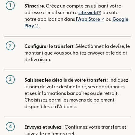
1
S'inscrire
. Créez un compte en utilisant votre
(s'ouvre dans u
adresse e-mail sur notre
site web
ou sute
(s'ouvre dans
notre application dans
l'App Store
ou
Google
(s'ouvre dans une nouvelle fenêtre)
Play
.
2
Configurer le transfert
. Sélectionnez la devise, le
montant que vous souhaitez envoyer et le délai
de livraison.
3
Saisissez les détails de votre transfert :
Indiquez
le nom de votre destinataire, ses coordonnées
et ses informations bancaires ou de retrait.
Choisissez parmi les moyens de paiement
disponibles en l'Albanie.
4
Envoyez et suivez :
Confirmez votre transfert et
suivez-le en temps réel.