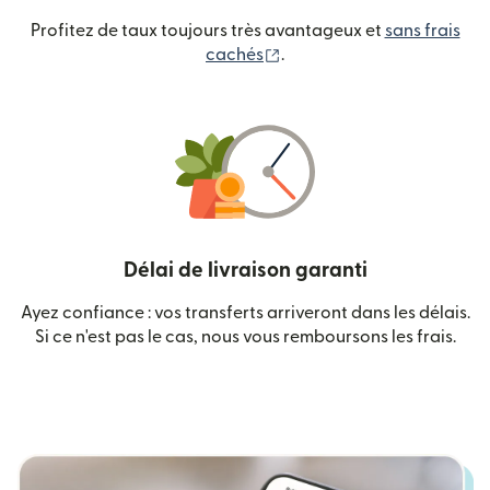
Profitez de taux toujours très avantageux et
sans frais
(s'ouvre dans une nouvelle
cachés
.
Délai de livraison garanti
Ayez confiance : vos transferts arriveront dans les délais.
Si ce n'est pas le cas, nous vous remboursons les frais.