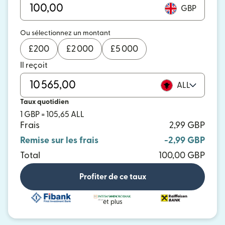
GBP
Ou sélectionnez un montant
£
200
£
2 000
£
5 000
Il reçoit
ALL
Taux quotidien
1 GBP = 105,65 ALL
Frais
2,99 GBP
Remise sur les frais
-2,99 GBP
Total
100,00 GBP
Profiter de ce taux
et plus