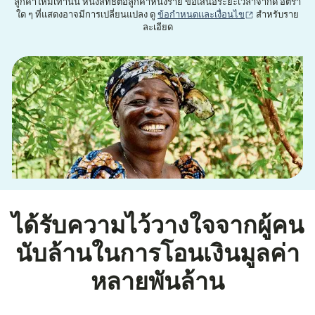
ลูกค้าใหม่เท่านั้น หนึ่งสิทธิ์ต่อลูกค้าหนึ่งราย ข้อเสนอระยะเวลาจำกัด อัตรา
(เปิดในหน้าต่าง
ใด ๆ ที่แสดงอาจมีการเปลี่ยนแปลง ดู
ข้อกำหนดและเงื่อนไข
สำหรับราย
ละเอียด
ได้รับความไว้วางใจจากผู้คน
นับล้านในการโอนเงินมูลค่า
หลายพันล้าน