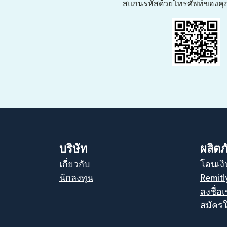
สแกนรหัสด้วยโทรศัพท์ของคุณ
บริษัท
ผลิตภ
เกี่ยวกับ
โอนเงิ
นักลงทุน
Remitl
ลงชื่อเ
สมัครใ