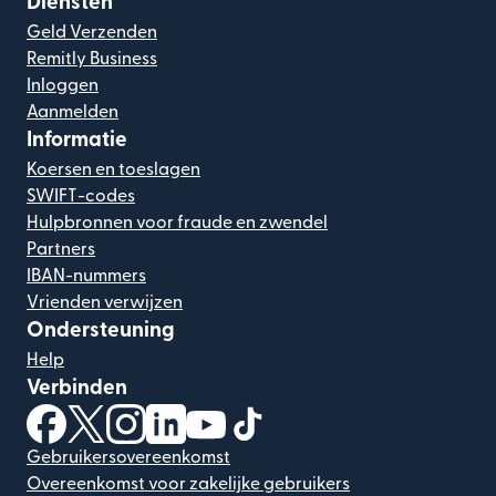
Diensten
Geld Verzenden
Remitly Business
Inloggen
Aanmelden
Informatie
Koersen en toeslagen
SWIFT-codes
Hulpbronnen voor fraude en zwendel
Partners
IBAN-nummers
Vrienden verwijzen
Ondersteuning
Help
Verbinden
(wordt geopend in een nieuw venster)
(wordt geopend in een nieuw venster)
(wordt geopend in een nieuw venster)
(wordt geopend in een nieuw venster)
(wordt geopend in een nieuw ven
(wordt geopend in een nieuw
Gebruikersovereenkomst
Overeenkomst voor zakelijke gebruikers