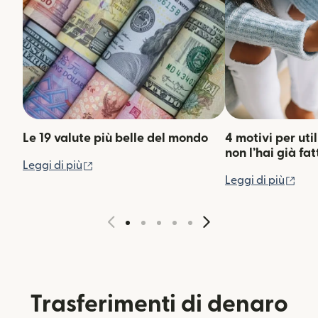
Le 19 valute più belle del mondo
4 motivi per uti
non l’hai già fat
(si apre in una nuova finestra)
Leggi di più
(si 
Leggi di più
Trasferimenti di denaro