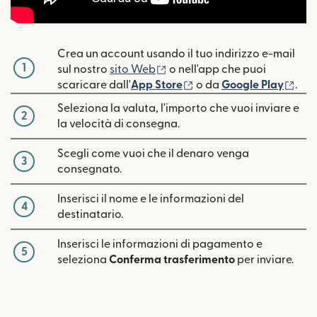
Crea un account usando il tuo indirizzo e-mail
1
(si apre in una nuova finestra
sul nostro
sito Web
o nell'app che puoi
(si apre in una nuova fin
(si 
scaricare dall'
App Store
o da
Google Play
.
Seleziona la valuta, l'importo che vuoi inviare e
2
la velocità di consegna.
Scegli come vuoi che il denaro venga
3
consegnato.
Inserisci il nome e le informazioni del
4
destinatario.
Inserisci le informazioni di pagamento e
5
seleziona
Conferma trasferimento
per inviare.