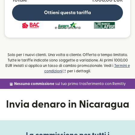
Ottieni questa tariffa
e altro ancora
Solo per i nuovi clienti. Una volta a cliente. Offerta a tempo limitato.
Tutte le tariffe indicate sono soggette a variazione. Ai primi 1000,00
EUR inviati si applica un tasso di cambio promozionale. Vedi i
Termini e
(si apre in una nuova finestra)
condizioni
per i dettagli.
Nessuna commissione
sul tuo primo trasferimento con Remitly
Invia denaro in Nicaragua