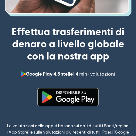
Effettua trasferimenti di
denaro a livello globale
con la nostra app
Google Play 4,8 stelle
1,4 mln+ valutazioni
(si apre i
(si apre in una nuova finestra)
Le valutazioni delle app si basano sui dati di tutti i Paesi/regioni
(App Store) e sulle valutazioni più recenti di tutti i Paesi (Google