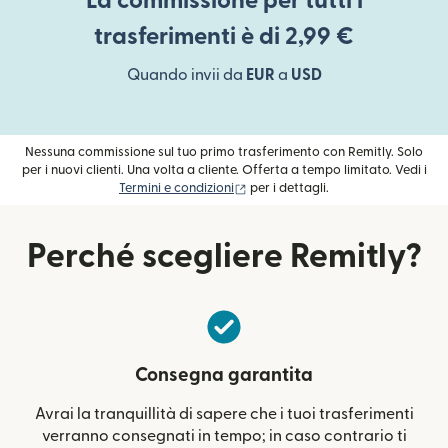
La commissione per tutti i
trasferimenti è di 2,99 €
Quando invii da
EUR
a
USD
Nessuna commissione sul tuo primo trasferimento con Remitly. Solo
per i nuovi clienti. Una volta a cliente. Offerta a tempo limitato. Vedi i
(si apre in una nuova finestra)
Termini e condizioni
per i dettagli.
Perché scegliere Remitly?
Consegna garantita
Avrai la tranquillità di sapere che i tuoi trasferimenti
verranno consegnati in tempo; in caso contrario ti