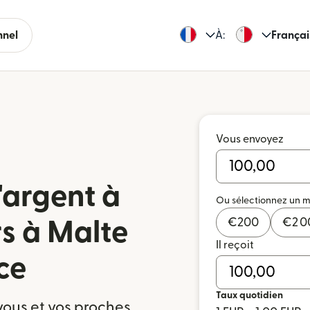
nnel
À:
Françai
Vous envoyez
'argent à
Ou sélectionnez un 
€
200
€
2 
rs à Malte
Il reçoit
ce
Taux quotidien
vous et vos proches