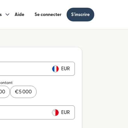
s
Aide
Se connecter
S'inscrire
EUR
montant
000
€
5 000
EUR