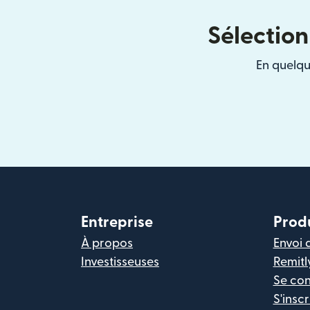
Sélection
En quelqu
Entreprise
Prod
À propos
Envoi 
Investisseuses
Remitl
Se co
S'inscr