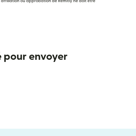
ffiliation ou approbation de Remitly ne doit être
é pour envoyer