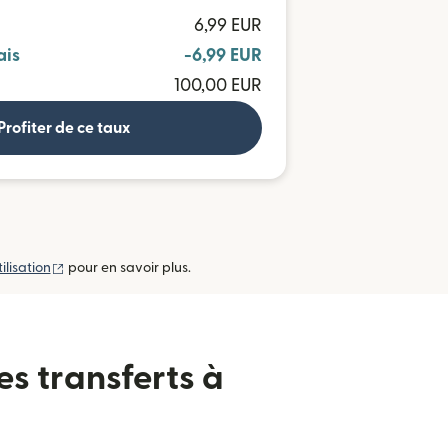
6,99 EUR
ais
-6,99 EUR
100,00 EUR
Profiter de ce taux
(s'ouvre dans une nouvelle fenêtre)
ilisation
pour en savoir plus.
es transferts à