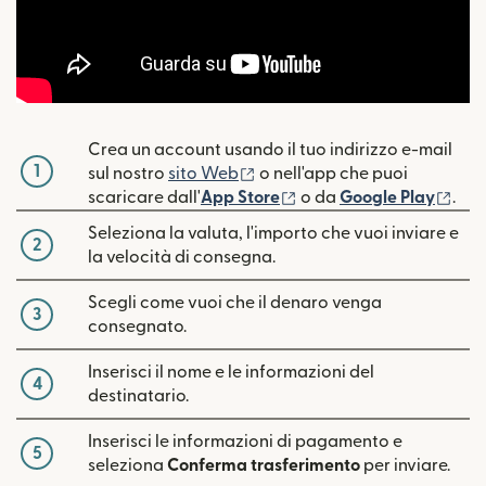
Crea un account usando il tuo indirizzo e-mail
1
(si apre in una nuova finestra
sul nostro
sito Web
o nell'app che puoi
(si apre in una nuova fin
(si 
scaricare dall'
App Store
o da
Google Play
.
Seleziona la valuta, l'importo che vuoi inviare e
2
la velocità di consegna.
Scegli come vuoi che il denaro venga
3
consegnato.
Inserisci il nome e le informazioni del
4
destinatario.
Inserisci le informazioni di pagamento e
5
seleziona
Conferma trasferimento
per inviare.