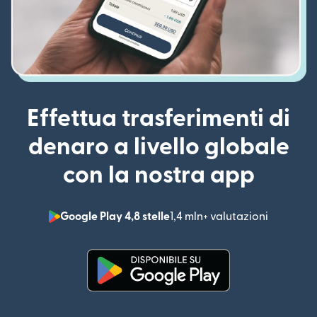
Effettua trasferimenti di
denaro a livello globale
con la nostra app
Google Play 4,8 stelle
1,4 mln+ valutazioni
(si apre i
(si apre in una nuova finestra)