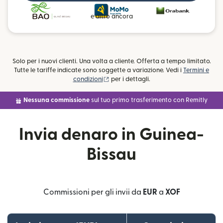
e altro ancora
Solo per i nuovi clienti. Una volta a cliente. Offerta a tempo limitato.
Tutte le tariffe indicate sono soggette a variazione. Vedi i
Termini e
(si apre in una nuova finestra)
condizioni
per i dettagli.
Nessuna commissione
sul tuo primo trasferimento con Remitly
Invia denaro in Guinea-
Bissau
Commissioni per gli invii da
EUR
a
XOF