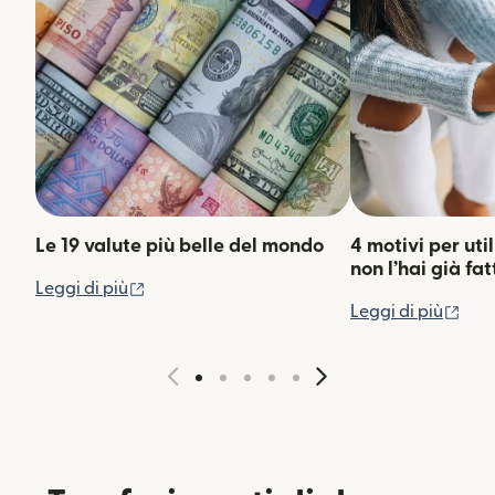
Le 19 valute più belle del mondo
4 motivi per uti
non l’hai già fat
(si apre in una nuova finestra)
Leggi di più
(si 
Leggi di più