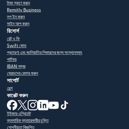
টাকা গ্রহণ করুন
Remitly Business
লগ ইন করুন
সাইন আপ করুন
রিসোর্স
রেট ও ফি
Swift কোড
প্রতারণা এবং জালিয়াতির শিকারদের জন্য সংস্থানসমূহ
পার্টনার
IBAN নম্বর
ফ্রেন্ডদের রেফার করুন
সাপোর্ট
হেল্প
কানেক্ট করুন
(নতুন উইন্ডোতে খুলবে)
(নতুন উইন্ডোতে খুলবে)
(নতুন উইন্ডোতে খুলবে)
(নতুন উইন্ডোতে খুলবে)
(নতুন উইন্ডোতে খুলবে)
(নতুন উইন্ডোতে খুলবে)
ইউজার এগ্রিমেন্ট
ব্যবসায়িক ব্যবহারকারীর চুক্তি
গোপনীয়তা বিজ্ঞপ্তি