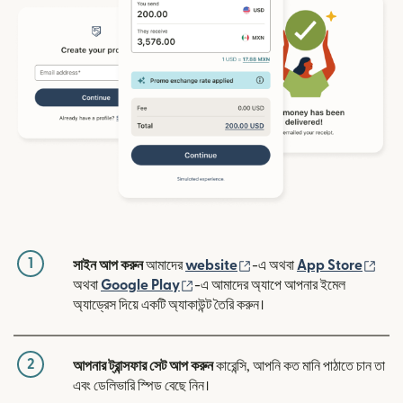
1
(নতুন উইন্ডোতে খুলবে)
(নতুন
সাইন আপ করুন
আমাদের
website
-এ অথবা
App Store
(নতুন উইন্ডোতে খুলবে)
অথবা
Google Play
-এ আমাদের অ্যাপে আপনার ইমেল
অ্যাড্রেস দিয়ে একটি অ্যাকাউন্ট তৈরি করুন।
2
আপনার ট্রান্সফার সেট আপ করুন
কারেন্সি, আপনি কত মানি পাঠাতে চান তা
এবং ডেলিভারি স্পিড বেছে নিন।