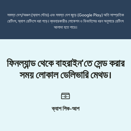
সমস্ত দেশ/অঞ্চল (অ্যাপ স্টোর) এবং সমস্ত দেশ জুড়ে (Google Play) অতি সাম্প্রতিক
রেটিংস, অ্যাপ রেটিংসে ধরা পড়ে। ব্যবহারকারীর লোকেশন ও ডিভাইসের ধরন অনুসারে রেটিংস
আলাদা হতে পারে।
ফিনল্যান্ড থেকে বাহরাইন'তে সেন্ড করার
সময় লোকাল ডেলিভারি মেথড।
ক্যাশ পিক-আপ