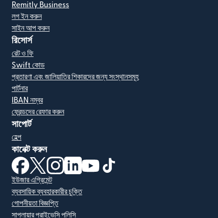
Remitly Business
লগ ইন করুন
সাইন আপ করুন
রিসোর্স
রেট ও ফি
Swift কোড
প্রতারণা এবং জালিয়াতির শিকারদের জন্য সংস্থানসমূহ
পার্টনার
IBAN নম্বর
ফ্রেন্ডদের রেফার করুন
সাপোর্ট
হেল্প
কানেক্ট করুন
(নতুন উইন্ডোতে খুলবে)
(নতুন উইন্ডোতে খুলবে)
(নতুন উইন্ডোতে খুলবে)
(নতুন উইন্ডোতে খুলবে)
(নতুন উইন্ডোতে খুলবে)
(নতুন উইন্ডোতে খুলবে)
ইউজার এগ্রিমেন্ট
ব্যবসায়িক ব্যবহারকারীর চুক্তি
গোপনীয়তা বিজ্ঞপ্তি
সাপ্লায়ার প্রাইভেসি পলিসি