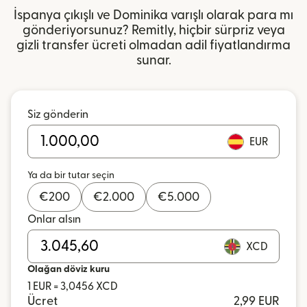
İspanya çıkışlı ve Dominika varışlı olarak para mı
gönderiyorsunuz? Remitly, hiçbir sürpriz veya
gizli transfer ücreti olmadan adil fiyatlandırma
sunar.
Siz gönderin
EUR
Ya da bir tutar seçin
€
200
€
2.000
€
5.000
Onlar alsın
XCD
Olağan döviz kuru
1 EUR = 3,0456 XCD
Ücret
2,99 EUR