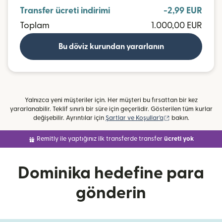
Transfer ücreti indirimi
-2,99 EUR
Toplam
1.000,00 EUR
Bu döviz kurundan yararlanın
Yalnızca yeni müşteriler için. Her müşteri bu fırsattan bir kez
yararlanabilir. Teklif sınırlı bir süre için geçerlidir. Gösterilen tüm kurlar
(yeni pencerede aç
değişebilir. Ayrıntılar için
Şartlar ve Koşullar'a
bakın.
Remitly ile yaptığınız ilk transferde transfer
ücreti yok
Dominika hedefine para
gönderin