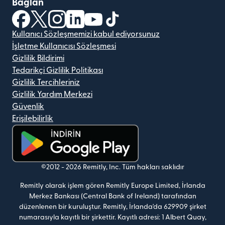
Bağlan
(yeni pencerede açılır)
(yeni pencerede açılır)
(yeni pencerede açılır)
(yeni pencerede açılır)
(yeni pencerede açılır)
(yeni pencerede açılır)
Kullanıcı Sözleşmemizi kabul ediyorsunuz
İşletme Kullanıcısı Sözleşmesi
Gizlilik Bildirimi
Tedarikçi Gizlilik Politikası
Gizlilik Tercihleriniz
Gizlilik Yardım Merkezi
Güvenlik
Erişilebilirlik
(yeni pencerede açılır)
©2012 -
2026
Remitly, Inc.
Tüm hakları saklıdır
Remitly olarak işlem gören Remitly Europe Limited, İrlanda
Merkez Bankası (Central Bank of Ireland) tarafından
düzenlenen bir kuruluştur. Remitly, İrlanda'da 629909 şirket
numarasıyla kayıtlı bir şirkettir. Kayıtlı adresi: 1 Albert Quay,