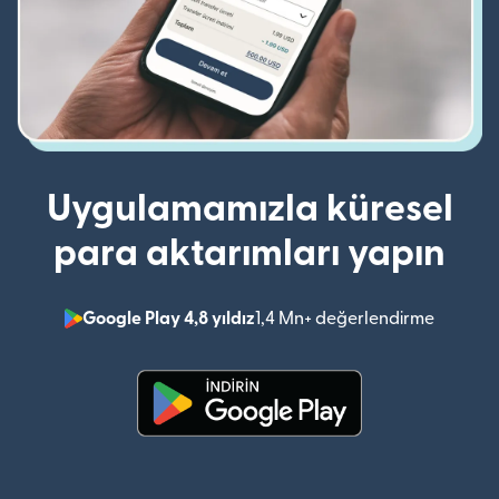
Uygulamamızla küresel
para aktarımları yapın
Google Play 4,8 yıldız
1,4 Mn+ değerlendirme
(yeni pe
(yeni pencerede açılır)