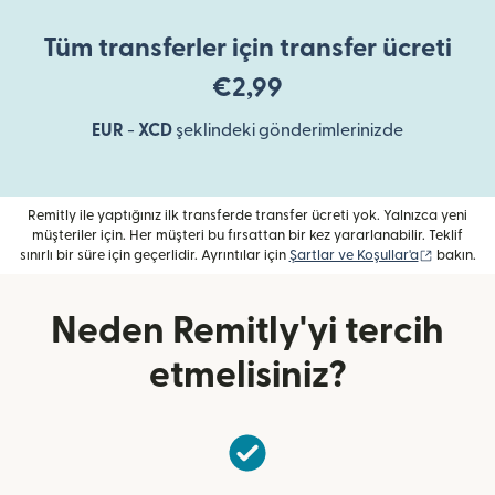
Tüm transferler için transfer ücreti
€2,99
EUR
-
XCD
şeklindeki gönderimlerinizde
Remitly ile yaptığınız ilk transferde transfer ücreti yok. Yalnızca yeni
müşteriler için. Her müşteri bu fırsattan bir kez yararlanabilir. Teklif
(yeni penc
sınırlı bir süre için geçerlidir. Ayrıntılar için
Şartlar ve Koşullar'a
bakın.
Neden Remitly'yi tercih
etmelisiniz?