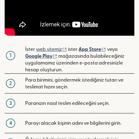
(yeni pencerede açılır)
(yeni pencerede
İster
web sitemiz
ister
App Store
veya
1
(yeni pencerede açılır)
Google Play
mağazasında bulabileceğiniz
uygulamamız üzerinden e-posta adresinizle
hesap oluşturun.
Para birimini, göndermek istediğiniz tutarı ve
2
teslimat hızını seçin.
3
Paranızın nasıl teslim edileceğini seçin.
4
Parayı alacak kişinin adını ve bilgilerini girin.