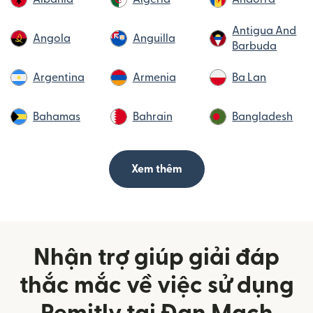
Antigua And
Angola
Anguilla
Barbuda
Argentina
Armenia
Ba Lan
Bahamas
Bahrain
Bangladesh
Xem thêm
Nhận trợ giúp giải đáp
thắc mắc về việc sử dụng