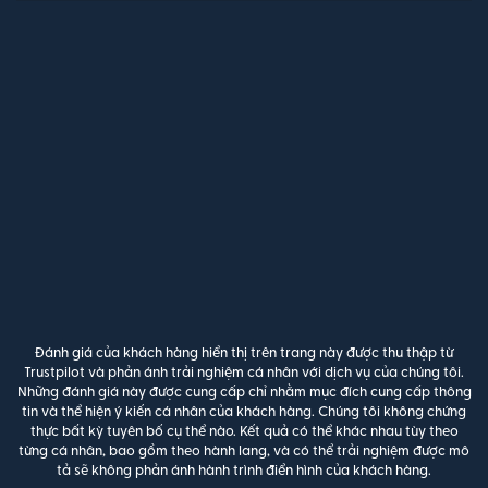
Đánh giá của khách hàng hiển thị trên trang này được thu thập từ
Trustpilot và phản ánh trải nghiệm cá nhân với dịch vụ của chúng tôi.
Những đánh giá này được cung cấp chỉ nhằm mục đích cung cấp thông
tin và thể hiện ý kiến cá nhân của khách hàng. Chúng tôi không chứng
thực bất kỳ tuyên bố cụ thể nào. Kết quả có thể khác nhau tùy theo
từng cá nhân, bao gồm theo hành lang, và có thể trải nghiệm được mô
tả sẽ không phản ánh hành trình điển hình của khách hàng.