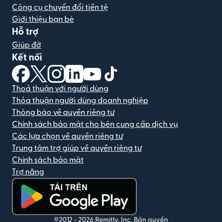
Công cụ chuyển đổi tiền tệ
Giới thiệu bạn bè
Hỗ trợ
Giúp đỡ
Kết nối
(mở trong cửa sổ mới)
(mở trong cửa sổ mới)
(mở trong cửa sổ mới)
(mở trong cửa sổ mới)
(mở trong cửa sổ mới)
(mở trong cửa sổ mới)
Thoả thuận với người dùng
Thỏa thuận người dùng doanh nghiệp
Thông báo về quyền riêng tư
Chính sách bảo mật cho bên cung cấp dịch vụ
Các lựa chọn về quyền riêng tư
Trung tâm trợ giúp về quyền riêng tư
Chính sách bảo mật
Trợ năng
(mở trong cửa sổ mới)
©2012 -
2026
Remitly, Inc.
Bản quyền