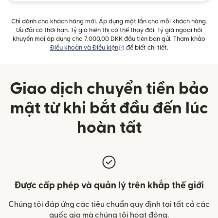
Chỉ dành cho khách hàng mới. Áp dụng một lần cho mỗi khách hàng.
Ưu đãi có thời hạn. Tỷ giá hiển thị có thể thay đổi. Tỷ giá ngoại hối
khuyến mại áp dụng cho 7.000,00 DKK đầu tiên bạn gửi. Tham khảo
(mở trong cửa sổ mới)
Điều khoản và Điều kiện
để biết chi tiết.
Giao dịch chuyển tiền bảo
mật từ khi bắt đầu đến lúc
hoàn tất
Được cấp phép và quản lý trên khắp thế giới
Chúng tôi đáp ứng các tiêu chuẩn quy định tại tất cả các
quốc gia mà chúng tôi hoạt động.