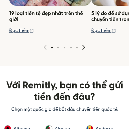
19 loại tiền tệ đẹp nhất trên thế
5 lý do để sử d
giới
chuyển tiền tro
(mở trong cửa sổ mới)
(mở tr
Đọc thêm
Đọc thêm
Với Remitly, bạn có thể gửi
tiền đến đâu?
Chọn một quốc gia để bắt đầu chuyển tiền quốc tế.
Albania
Algeria
Andorra