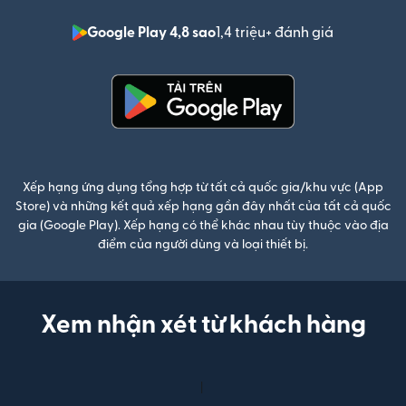
Google Play 4,8 sao
1,4 triệu+ đánh giá
(mở trong 
(mở trong cửa sổ mới)
Xếp hạng ứng dụng tổng hợp từ tất cả quốc gia/khu vực (App
Store) và những kết quả xếp hạng gần đây nhất của tất cả quốc
gia (Google Play). Xếp hạng có thể khác nhau tùy thuộc vào địa
điểm của người dùng và loại thiết bị.
Xem nhận xét từ khách hàng