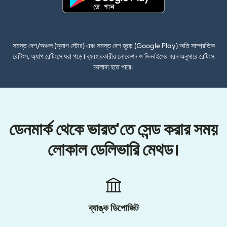
(নতুন উইন্ডোতে খুলবে)
সমস্ত দেশ/অঞ্চল (অ্যাপ স্টোর) এবং সমস্ত দেশ জুড়ে (Google Play) অতি সাম্প্রতিক
রেটিংস, অ্যাপ রেটিংসে ধরা পড়ে। ব্যবহারকারীর লোকেশন ও ডিভাইসের ধরন অনুসারে রেটিংস
আলাদা হতে পারে।
ডেনমার্ক থেকে ভারত'তে সেন্ড করার সময়
লোকাল ডেলিভারি মেথড।
ব্যাঙ্ক ডিপোজিট