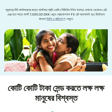
শুধুমাত্র নিউ কাস্টমারদের জন্য। কাস্টমার প্রতি একটা। লিমিটেড টাইম অফার। দেখানো যেকোনও রেট
চেঞ্জ হতে পারে। ফার্স্ট 7,000.00 DKK সেন্ডে প্রোমোশনাল FX রেট অ্যাপ্লাই হয়। ডিটেলসে
(নতুন উইন্ডোতে খুলবে)
জানতে
টার্মস ও কন্ডিশন
দেখুন।
কোটি কোটি টাকা সেন্ড করতে লক্ষ লক্ষ
মানুষের বিশ্বস্ত