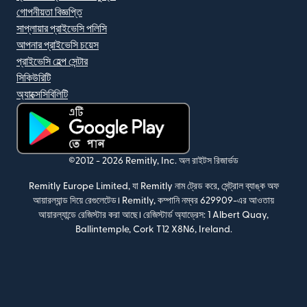
গোপনীয়তা বিজ্ঞপ্তি
সাপ্লায়ার প্রাইভেসি পলিসি
আপনার প্রাইভেসি চয়েস
প্রাইভেসি হেল্প সেন্টার
সিকিউরিটি
অ্যাক্সেসিবিলিটি
(নতুন উইন্ডোতে খুলবে)
©2012 -
2026
Remitly, Inc.
অল রাইটস রিজার্ভড
Remitly Europe Limited, যা Remitly নাম ট্রেড করে, সেন্ট্রাল ব্যাঙ্ক অফ
আয়ারল্যান্ড দিয়ে রেগুলেটেড। Remitly, কম্পানি নম্বর 629909-এর আওতায়
আয়ারল্যান্ডে রেজিস্টার করা আছে। রেজিস্টার্ড অ্যাড্রেস: 1 Albert Quay,
Ballintemple, Cork T12 X8N6, Ireland.