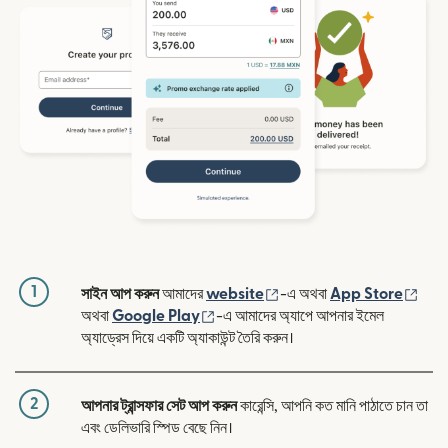
1
(নতুন উইন্ডোতে খুলবে)
(নতুন
সাইন আপ করুন
আমাদের
website
-এ অথবা
App Store
(নতুন উইন্ডোতে খুলবে)
অথবা
Google Play
-এ আমাদের অ্যাপে আপনার ইমেল
অ্যাড্রেস দিয়ে একটি অ্যাকাউন্ট তৈরি করুন।
2
আপনার ট্রান্সফার সেট আপ করুন
কারেন্সি, আপনি কত মানি পাঠাতে চান তা
এবং ডেলিভারি স্পিড বেছে নিন।