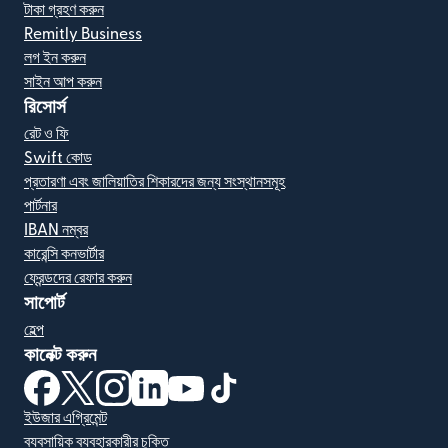
টাকা গ্রহণ করুন
Remitly Business
লগ ইন করুন
সাইন আপ করুন
রিসোর্স
রেট ও ফি
Swift কোড
প্রতারণা এবং জালিয়াতির শিকারদের জন্য সংস্থানসমূহ
পার্টনার
IBAN নম্বর
কারেন্সি কনভার্টার
ফ্রেন্ডদের রেফার করুন
সাপোর্ট
হেল্প
কানেক্ট করুন
(নতুন উইন্ডোতে খুলবে)
(নতুন উইন্ডোতে খুলবে)
(নতুন উইন্ডোতে খুলবে)
(নতুন উইন্ডোতে খুলবে)
(নতুন উইন্ডোতে খুলবে)
(নতুন উইন্ডোতে খুলবে)
ইউজার এগ্রিমেন্ট
ব্যবসায়িক ব্যবহারকারীর চুক্তি