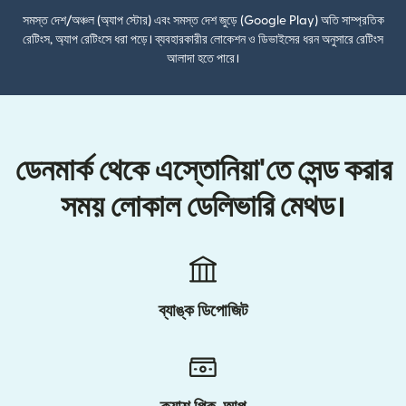
সমস্ত দেশ/অঞ্চল (অ্যাপ স্টোর) এবং সমস্ত দেশ জুড়ে (Google Play) অতি সাম্প্রতিক
রেটিংস, অ্যাপ রেটিংসে ধরা পড়ে। ব্যবহারকারীর লোকেশন ও ডিভাইসের ধরন অনুসারে রেটিংস
আলাদা হতে পারে।
ডেনমার্ক থেকে এস্তোনিয়া'তে সেন্ড করার
সময় লোকাল ডেলিভারি মেথড।
ব্যাঙ্ক ডিপোজিট