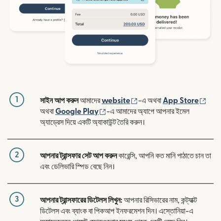
1
(নতুন উইন্ডোতে খুলবে)
(নতুন
সাইন আপ করুন
আমাদের
website
-এ অথবা
App Store
(নতুন উইন্ডোতে খুলবে)
অথবা
Google Play
-এ আমাদের অ্যাপে আপনার ইমেল
অ্যাড্রেস দিয়ে একটি অ্যাকাউন্ট তৈরি করুন।
2
আপনার ট্রান্সফার সেট আপ করুন
কারেন্সি, আপনি কত মানি পাঠাতে চান তা
এবং ডেলিভারি স্পিড বেছে নিন।
3
আপনার ট্রান্সফারের ডিটেলস লিখুন:
আপনার রিসিভারের নাম, কন্ট্যাক্ট
ডিটেলস এবং ব্যাংক বা পিকআপ ইনফরমেশন দিন। এস্তোনিয়া-এ