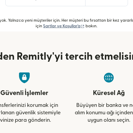
ok. Yalnızca yeni müşteriler için. Her müşteri bu fırsattan bir kez yararlanabi
(yeni pencerede açılır)
için
Şartlar ve Koşullar'a
bakın.
en Remitly'yi tercih etmelisi
Güvenli İşlemler
Küresel Ağ
sferlerinizi korumak için
Büyüyen bir banka ve n
rlanan güvenlik sistemiyle
alım konumu ağı içinden
vinize para gönderin.
uygun olanı seçin.