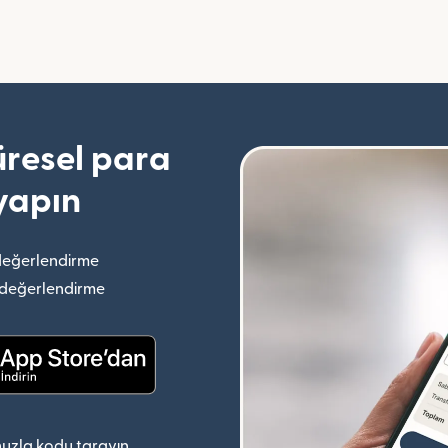
resel para
yapın
değerlendirme
(yeni pencerede açılır)
 değerlendirme
(yeni pencerede açılır)
(yeni pencerede açılır)
uzla kodu tarayın