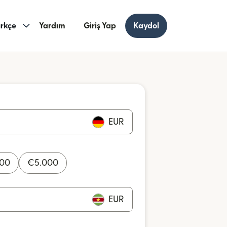
rkçe
Yardım
Giriş Yap
Kaydol
EUR
000
€
5.000
EUR