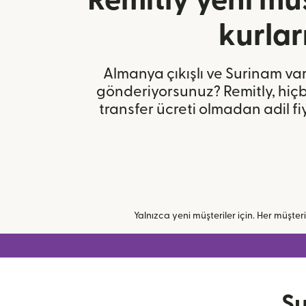
Remitly yeni müş
kurlar
Almanya çıkışlı ve Surinam var
gönderiyorsunuz? Remitly, hiçbi
transfer ücreti olmadan adil f
Yalnızca yeni müşteriler için. Her müşteri b
Su