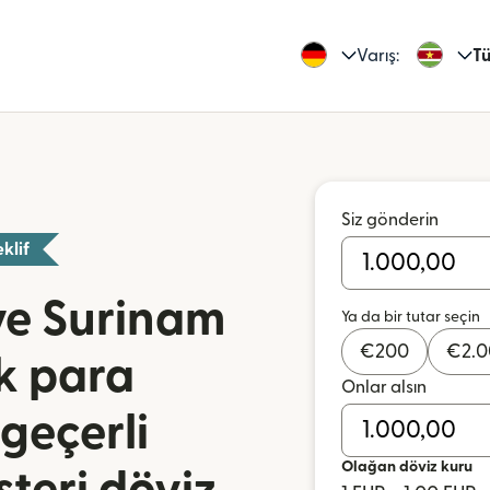
Varış:
Tü
Siz gönderin
klif
 ve Surinam
Ya da bir tutar seçin
€
200
€
2.
ak para
Onlar alsın
geçerli
Olağan döviz kuru