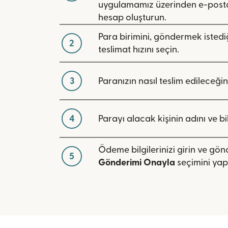
uygulamamız üzerinden e-posta
hesap oluşturun.
Para birimini, göndermek istediğ
2
teslimat hızını seçin.
3
Paranızın nasıl teslim edileceğin
4
Parayı alacak kişinin adını ve bilg
Ödeme bilgilerinizi girin ve gö
5
Gönderimi Onayla
seçimini yap