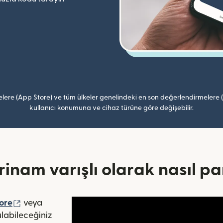
lere (App Store) ve tüm ülkeler genelindeki en son değerlendirmelere
kullanıcı konumuna ve cihaz türüne göre değişebilir.
urinam varışlı olarak nasıl pa
ede açılır)
(yeni pencerede açılır)
ore
veya
çılır)
abileceğiniz