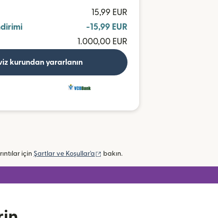
15,99 EUR
ndirimi
-15,99 EUR
1.000,00 EUR
viz kurundan yararlanın
(yeni pencerede açılır)
rıntılar için
Şartlar ve Koşullar'a
bakın.
rin