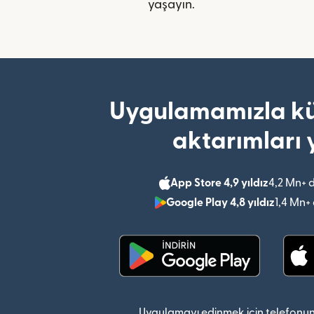
yaşayın.
Uygulamamızla kü
aktarımları 
App Store 4,9 yıldız
4,2 Mn+ 
Google Play 4,8 yıldız
1,4 Mn+
(yeni pencerede açılır)
Uygulamayı edinmek için telefonun