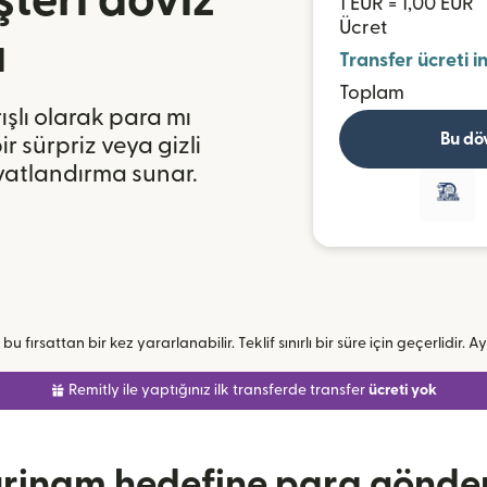
teri döviz
1 EUR = 1,00 EUR
Ücret
ı
Transfer ücreti i
Toplam
ışlı olarak para mı
Bu dö
r sürpriz veya gizli
iyatlandırma sunar.
u fırsattan bir kez yararlanabilir. Teklif sınırlı bir süre için geçerlidir. Ay
Remitly ile yaptığınız ilk transferde transfer
ücreti yok
rinam hedefine para gönde