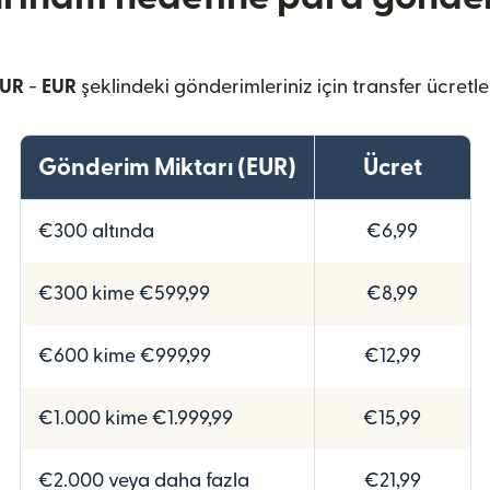
EUR
-
EUR
şeklindeki gönderimleriniz için transfer ücretle
Gönderim Miktarı (EUR)
Ücret
€300 altında
€6,99
€300 kime €599,99
€8,99
€600 kime €999,99
€12,99
€1.000 kime €1.999,99
€15,99
€2.000 veya daha fazla
€21,99