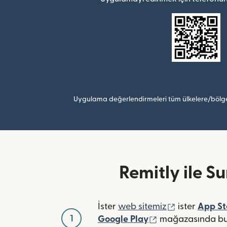
Uygulama değerlendirmeleri tüm ülkelere/bölge
Remitly ile S
(yeni pencer
İster
web sitemiz
ister
App St
1
(yeni pencerede a
Google Play
mağazasında bul