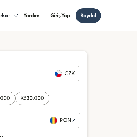
rkçe
Yardım
Giriş Yap
Kaydol
CZK
.000
Kč
30.000
RON