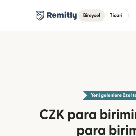
Bireysel
Ticari
Yeni gelenlere özel te
CZK para birim
para biri