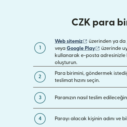
CZK para bi
(yeni pencerede a
Web sitemiz
üzerinden ya da
1
(yeni pencer
veya
Google Play
üzerinde u
kullanarak e-posta adresinizle 
oluşturun.
Para birimini, göndermek istediğ
2
teslimat hızını seçin.
3
Paranızın nasıl teslim edileceğin
4
Parayı alacak kişinin adını ve bilg