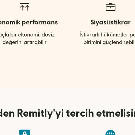
onomik performans
Siyasi istikrar
çlü bir ekonomi, döviz
İstikrarlı hükümetler p
değerini artırabilir
birimini güçlendirebil
en Remitly'yi tercih etmelisi