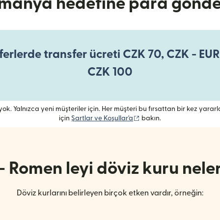
manya hedefine para gönde
erlerde transfer ücreti CZK 70, CZK - EUR 
CZK 100
ok. Yalnızca yeni müşteriler için. Her müşteri bu fırsattan bir kez yararlanabi
(yeni pencerede açılır)
için
Şartlar ve Koşullar'a
bakın.
- Romen leyi döviz kuru neler
Döviz kurlarını belirleyen birçok etken vardır, örneğin: