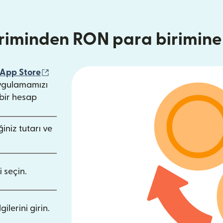
riminden RON para birimin
çılır)
(yeni pencerede açılır)
App Store
ede açılır)
ygulamamızı
bir hesap
iniz tutarı ve
i seçin.
ilerini girin.