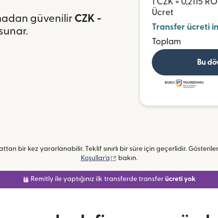
1 CZK = 0,2115 R
Ücret
olmadan güvenilir
CZK -
Transfer ücreti i
 sunar.
Toplam
Bu dö
ttan bir kez yararlanabilir. Teklif sınırlı bir süre için geçerlidir. Gösterile
(yeni pencerede açılır)
Koşullar'a
bakın.
Remitly ile yaptığınız ilk transferde transfer
ücreti yok