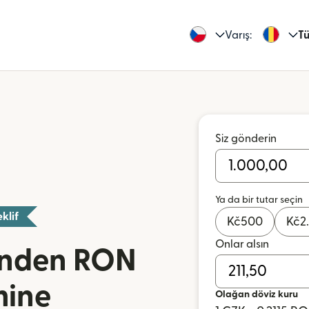
Varış:
Tü
Siz gönderin
Ya da bir tutar seçin
klif
Kč
500
Kč
2
Onlar alsın
inden RON
mine
Olağan döviz kuru