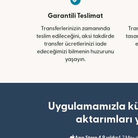
Garantili Teslimat
Transferlerinizin zamanında
Tran
teslim edileceğini, aksi takdirde
tasa
transfer ücretlerinizi iade
e
edeceğimizi bilmenin huzurunu
yaşayın.
Uygulamamızla kü
aktarımları 
App Store 4,9 yıldız
4,2 Mn+ 