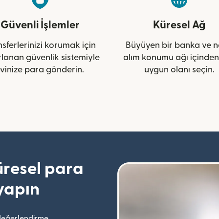
Güvenli İşlemler
Küresel Ağ
sferlerinizi korumak için
Büyüyen bir banka ve n
rlanan güvenlik sistemiyle
alım konumu ağı içinden
vinize para gönderin.
uygun olanı seçin.
resel para
yapın
değerlendirme