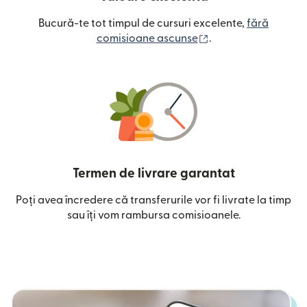
Bucură-te tot timpul de cursuri excelente,
fără
(se deschide într-o
comisioane ascunse
.
Termen de livrare garantat
Poți avea încredere că transferurile vor fi livrate la timp
sau îți vom rambursa comisioanele.