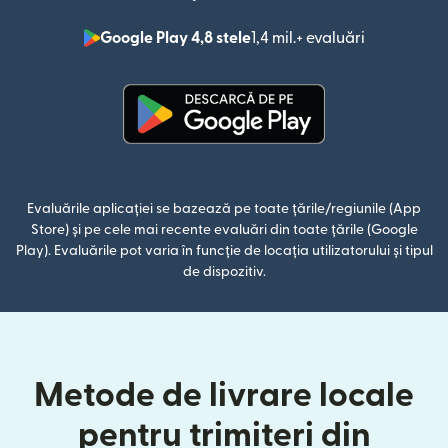
Google Play 4,8 stele
1,4 mil.+ evaluări
(se deschid
(se deschide într-o fereastră n
Evaluările aplicației se bazează pe toate țările/regiunile (App
Store) și pe cele mai recente evaluări din toate țările (Google
Play). Evaluările pot varia în funcție de locația utilizatorului și tipul
de dispozitiv.
Metode de livrare locale
pentru trimiteri din