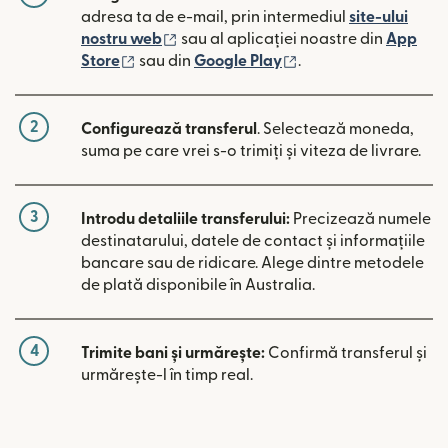
adresa ta de e-mail, prin intermediul
site-ului
(se deschide într-o fereastră nouă)
nostru web
sau al aplicației noastre din
App
(se deschide într-o fereastră nouă)
(se deschide într-o 
Store
sau din
Google Play
.
2
Configurează transferul
. Selectează moneda,
suma pe care vrei s-o trimiți și viteza de livrare.
3
Introdu detaliile transferului:
Precizează numele
destinatarului, datele de contact și informațiile
bancare sau de ridicare. Alege dintre metodele
de plată disponibile în Australia.
4
Trimite bani și urmărește:
Confirmă transferul și
urmărește-l în timp real.