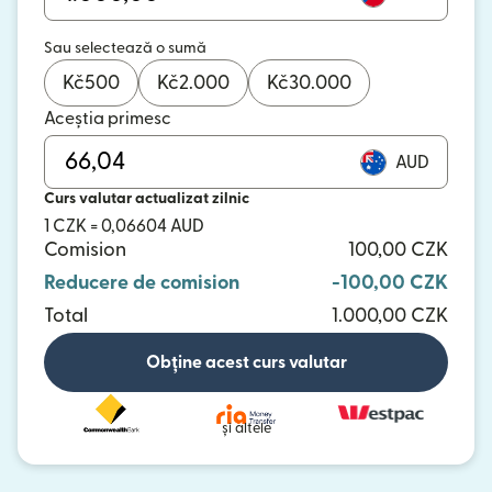
Sau selectează o sumă
Kč
500
Kč
2.000
Kč
30.000
Aceștia primesc
AUD
Curs valutar actualizat zilnic
1 CZK = 0,06604 AUD
Comision
100,00 CZK
Reducere de comision
-100,00 CZK
Total
1.000,00 CZK
Obține acest curs valutar
și altele