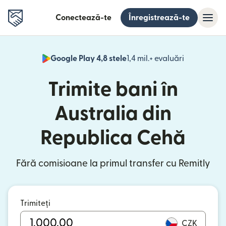
Conectează-te
Înregistrează-te
Google Play 4,8 stele
1,4 mil.+ evaluări
(se deschid
Trimite bani în
Australia din
Republica Cehă
Fără comisioane la primul transfer cu Remitly
Trimiteți
CZK