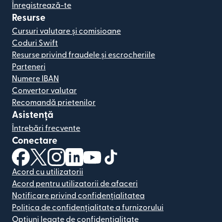
Înregistrează-te
Resurse
Cursuri valutare și comisioane
Coduri Swift
Resurse privind fraudele și escrocheriile
Parteneri
Numere IBAN
Convertor valutar
Recomandă prietenilor
Asistență
Întrebări frecvente
Conectare
(se deschide într-o fereastră nouă)
(se deschide într-o fereastră nouă)
(se deschide într-o fereastră nouă)
(se deschide într-o fereastră nouă)
(se deschide într-o fereastră nou
(se deschide într-o fereastr
Acord cu utilizatorii
Acord pentru utilizatorii de afaceri
Notificare privind confidențialitatea
Politica de confidențialitate a furnizorului
Opțiuni legate de confidențialitate