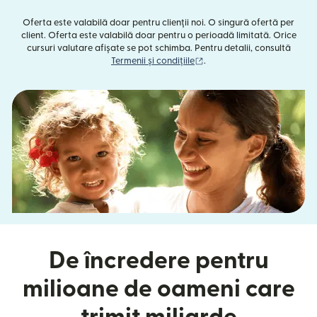
Oferta este valabilă doar pentru clienții noi. O singură ofertă per
client. Oferta este valabilă doar pentru o perioadă limitată. Orice
cursuri valutare afișate se pot schimba. Pentru detalii, consultă
(se deschide într-o fereast
Termenii și condițiile
.
De încredere pentru
milioane de oameni care