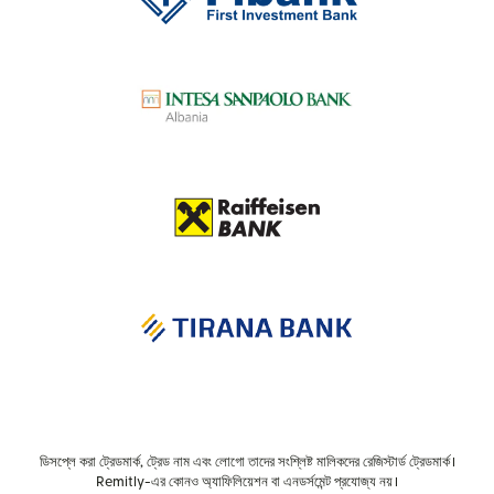
ডিসপ্লে করা ট্রেডমার্ক, ট্রেড নাম এবং লোগো তাদের সংশ্লিষ্ট মালিকদের রেজিস্টার্ড ট্রেডমার্ক।
Remitly-এর কোনও অ্যাফিলিয়েশন বা এনডর্সমেন্ট প্রযোজ্য নয়।