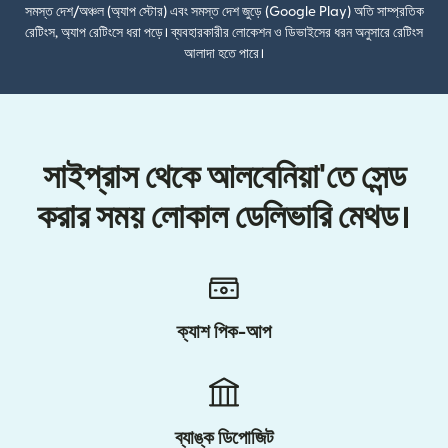
সমস্ত দেশ/অঞ্চল (অ্যাপ স্টোর) এবং সমস্ত দেশ জুড়ে (Google Play) অতি সাম্প্রতিক
রেটিংস, অ্যাপ রেটিংসে ধরা পড়ে। ব্যবহারকারীর লোকেশন ও ডিভাইসের ধরন অনুসারে রেটিংস
আলাদা হতে পারে।
সাইপ্রাস থেকে আলবেনিয়া'তে সেন্ড
করার সময় লোকাল ডেলিভারি মেথড।
ক্যাশ পিক-আপ
ব্যাঙ্ক ডিপোজিট