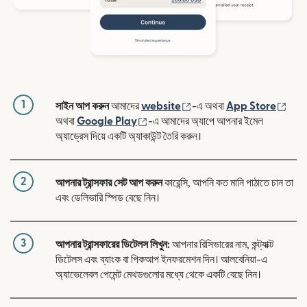
1
(নতুন উইন্ডোতে খুলবে)
(নতুন
সাইন আপ করুন
আমাদের
website
-এ অথবা
App Store
(নতুন উইন্ডোতে খুলবে)
অথবা
Google Play
-এ আমাদের অ্যাপে আপনার ইমেল
অ্যাড্রেস দিয়ে একটি অ্যাকাউন্ট তৈরি করুন।
2
আপনার ট্রান্সফার সেট আপ করুন
কারেন্সি, আপনি কত মানি পাঠাতে চান তা
এবং ডেলিভারি স্পিড বেছে নিন।
3
আপনার ট্রান্সফারের ডিটেলস লিখুন:
আপনার রিসিভারের নাম, কন্ট্যাক্ট
ডিটেলস এবং ব্যাংক বা পিকআপ ইনফরমেশন দিন। আলবেনিয়া-এ
অ্যাভেলেবল পেমেন্ট মেথডগুলোর মধ্যে থেকে একটি বেছে নিন।