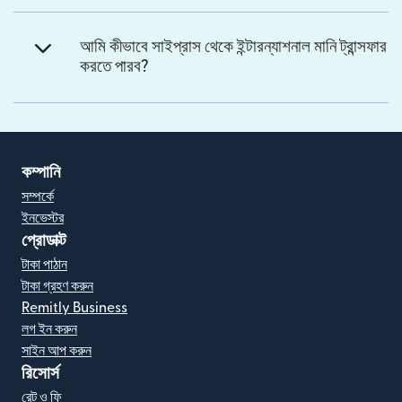
আমি কীভাবে সাইপ্রাস থেকে ইন্টারন্যাশনাল মানি ট্রান্সফার
করতে পারব?
কম্পানি
সম্পর্কে
ইনভেস্টর
প্রোডাক্ট
টাকা পাঠান
টাকা গ্রহণ করুন
Remitly Business
লগ ইন করুন
সাইন আপ করুন
রিসোর্স
রেট ও ফি