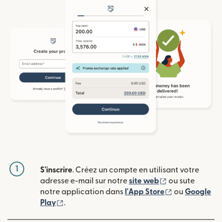
1
S'inscrire
. Créez un compte en utilisant votre
(s'ouvre dans u
adresse e-mail sur notre
site web
ou sute
(s'ouvre dans
notre application dans
l'App Store
ou
Google
(s'ouvre dans une nouvelle fenêtre)
Play
.