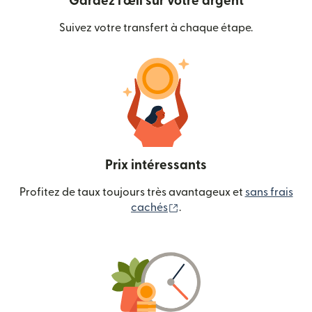
Gardez l'œil sur votre argent
Suivez votre transfert à chaque étape.
Prix intéressants
Profitez de taux toujours très avantageux et
sans frais
(s'ouvre dans une nouvelle
cachés
.