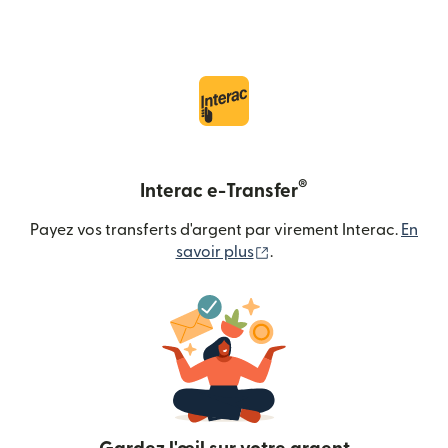
®
Interac e-Transfer
Payez vos transferts d'argent par virement Interac.
En
(s'ouvre dans une nouvel
savoir plus
.