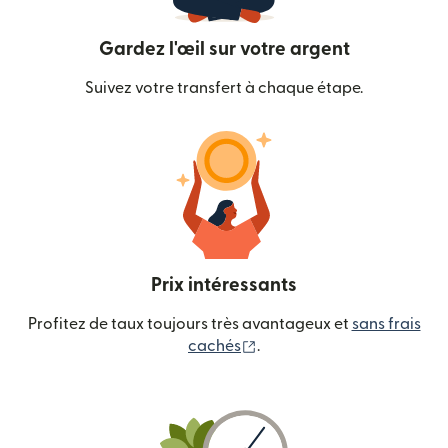
Gardez l'œil sur votre argent
Suivez votre transfert à chaque étape.
Prix intéressants
Profitez de taux toujours très avantageux et
sans frais
(s'ouvre dans une nouvelle
cachés
.