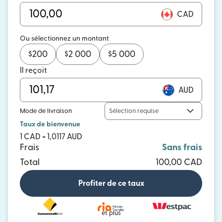
CAD
Ou sélectionnez un montant
$
200
$
2 000
$
5 000
Il reçoit
AUD
Mode de livraison
Sélection requise
Taux de bienvenue
1 CAD = 1,0117 AUD
Frais
Sans frais
Total
100,00 CAD
Profiter de ce taux
et plus