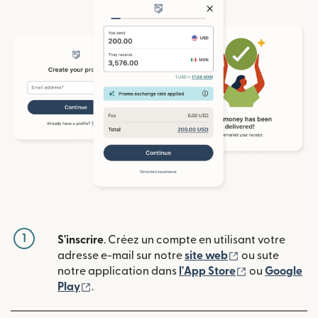
1
S'inscrire
. Créez un compte en utilisant votre
(s'ouvre dans u
adresse e-mail sur notre
site web
ou sute
(s'ouvre dans
notre application dans
l'App Store
ou
Google
(s'ouvre dans une nouvelle fenêtre)
Play
.