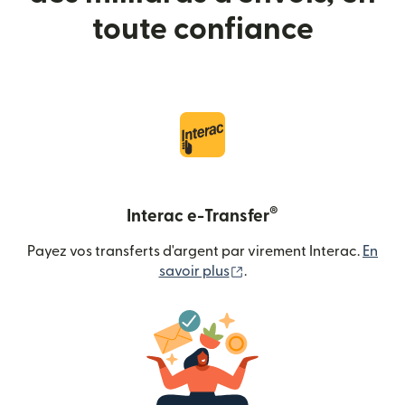
toute confiance
®
Interac e-Transfer
Payez vos transferts d'argent par virement Interac.
En
(s'ouvre dans une nouvel
savoir plus
.