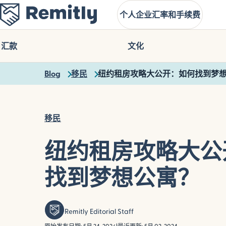
Skip
个人
企业
汇率和手续费
to
main
content
汇款
文化
Blog
移民
纽约租房攻略大公开：如何找到梦
移民
纽约租房攻略大公
找到梦想公寓？
Remitly Editorial Staff