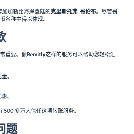
黎加加勒比海岸登陆的
克里斯托弗-哥伦布
。尽管哥
币名称中得以体现。
款
常重要。像
Remitly
这样的服务可以帮助您轻松汇
现金。
。
优惠。
有 500 多万人信任这项转账服务。
问题