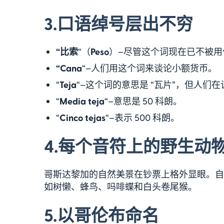
3.
口语绰号层出不穷
“比索
“（
Peso
）–尽管这个词现在已不被
“Cana
“–人们用这个词来谈论小额货币。
“
Teja
“–这个词的意思是 “瓦片”，但人们在
“
Media teja
“–意思是 50 科朗。
“
Cinco tejas
“–表示 500 科朗。
4.
每个音符上的野生动
哥斯达黎加的自然美景在钞票上格外显眼。自 
如树懒、蜂鸟、吗啡蝶和白头卷尾猴。
5.
以哥伦布命名