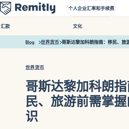
Skip
个人
企业
汇率和手续费
to
main
content
汇款
文化
Blog
世界货币
哥斯达黎加科朗指南：移民、旅
世界货币
哥斯达黎加科朗指
民、旅游前需掌握
识