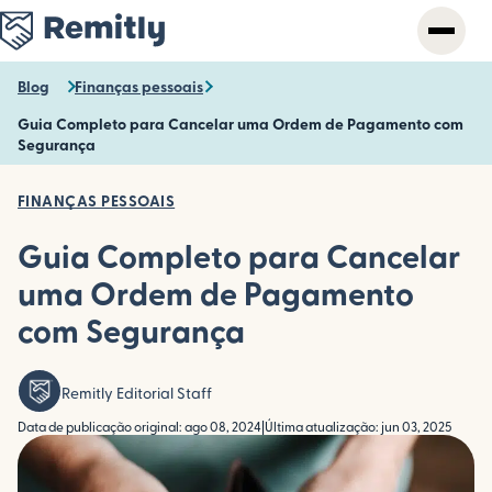
Skip
to
main
content
Blog
Finanças pessoais
Guia Completo para Cancelar uma Ordem de Pagamento com
Segurança
FINANÇAS PESSOAIS
Guia Completo para Cancelar
uma Ordem de Pagamento
com Segurança
Remitly Editorial Staff
Data de publicação original: ago 08, 2024
|
Última atualização: jun 03, 2025