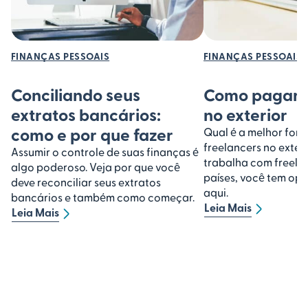
FINANÇAS PESSOAIS
FINANÇAS PESSOAIS
Conciliando seus
Como pagar f
extratos bancários:
no exterior
como e por que fazer
Qual é a melhor for
freelancers no exter
Assumir o controle de suas finanças é
trabalha com freela
algo poderoso. Veja por que você
países, você tem opç
deve reconciliar seus extratos
aqui.
bancários e também como começar.
Leia Mais
Leia Mais