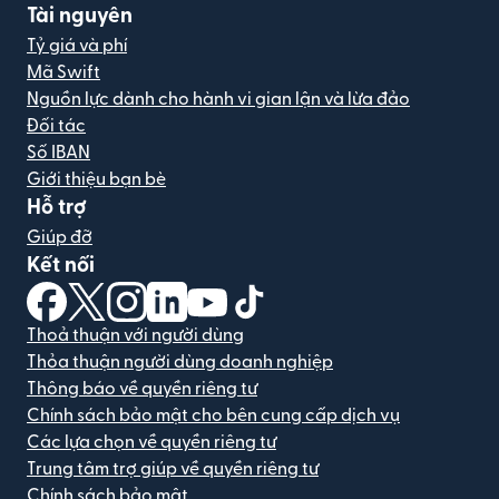
Tài nguyên
Tỷ giá và phí
Mã Swift
Nguồn lực dành cho hành vi gian lận và lừa đảo
Đối tác
Số IBAN
Giới thiệu bạn bè
Hỗ trợ
Giúp đỡ
Kết nối
(mở trong cửa sổ mới)
(mở trong cửa sổ mới)
(mở trong cửa sổ mới)
(mở trong cửa sổ mới)
(mở trong cửa sổ mới)
(mở trong cửa sổ mới)
Thoả thuận với người dùng
Thỏa thuận người dùng doanh nghiệp
Thông báo về quyền riêng tư
Chính sách bảo mật cho bên cung cấp dịch vụ
Các lựa chọn về quyền riêng tư
Trung tâm trợ giúp về quyền riêng tư
Chính sách bảo mật