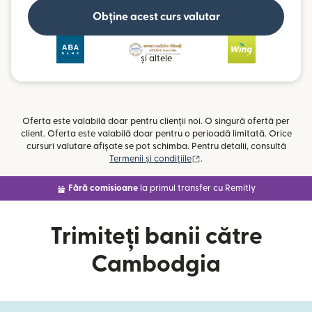
Obține acest curs valutar
și altele
Oferta este valabilă doar pentru clienții noi. O singură ofertă per
client. Oferta este valabilă doar pentru o perioadă limitată. Orice
cursuri valutare afișate se pot schimba. Pentru detalii, consultă
(se deschide într-o fereast
Termenii și condițiile
.
Fără comisioane
la primul transfer cu Remitly
Trimiteți banii către
Cambodgia