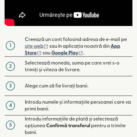
Creează un cont folosind adresa de e-mail pe
1
(se deschide într-o fereastră nouă)
site web
sau în aplicația noastră din
App
(se deschide într-o fereastră nouă)
(se deschide într-o fere
Store
sau
Google Play
.
Selectează moneda, suma pe care vrei s-o
2
trimiți și viteza de livrare.
3
Alege cum să fie livrați banii.
Introdu numele și informațiile persoanei care va
4
primi banii.
Introdu informațiile de plată și selectează
5
opțiunea
Confirmă transferul
pentru a trimite
banii.