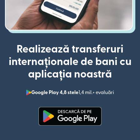
Realizează transferuri
internaționale de bani cu
aplicația noastră
Google Play 4,8 stele
1,4 mil.+ evaluări
(se deschid
(se deschide într-o fereastră n