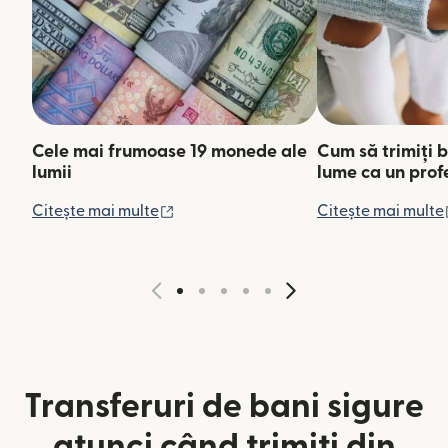
Cele mai frumoase 19 monede ale
Cum să trimiți b
lumii
lume ca un prof
(se deschide într-o fereastră nouă)
Citește mai multe
Citește mai multe
Transferuri de bani sigure
atunci când trimiți din