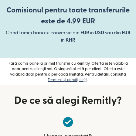
Comisionul pentru toate transferurile
este de 4,99 EUR
Când trimiți bani cu conversie din
EUR
în
USD
sau din
EUR
în
KHR
Fără comisioane la primul transfer cu Remitly. Oferta este valabilă
doar pentru clienții noi. O singură ofertă per client. Oferta este
valabilă doar pentru o perioadă limitată. Pentru detalii, consultă
(se deschide într-o fereast
Termenii și condițiile
.
De ce să alegi Remitly?