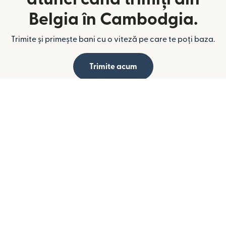
Belgia în Cambodgia.
Trimite și primește bani cu o viteză pe care te poți baza.
Trimite acum
Compania
Despre noi
Investitori
Produse
Trimite Bani
Primește Bani
Remitly Business
Conectează-te
Înregistrează-te