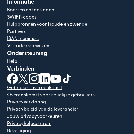
Informatie
Koersen en toeslagen
SWIFT-codes
Hulpbronnen voor fraude en zwendel
Partners
IBAN-nummers
Vrienden verwijzen
Ondersteuning
Help
Verbinden
(wordt geopend in een nieuw venster)
(wordt geopend in een nieuw venster)
(wordt geopend in een nieuw venster)
(wordt geopend in een nieuw venster)
(wordt geopend in een nieuw ven
(wordt geopend in een nieuw
Gebruikersovereenkomst
Overeenkomst voor zakelijke gebruikers
Privacyverklaring
Privacybeleid van de leverancier
Jouw privacyvoorkeuren
Privacyhelpcentrum
Beveiliging